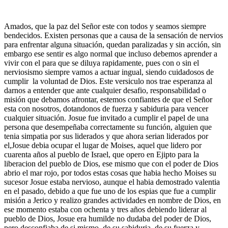
Amados, que la paz del Señor este con todos y seamos siempre
bendecidos. Existen personas que a causa de la sensación de nervios
para enfrentar alguna situación, quedan paralizadas y sin acción, sin
embargo ese sentir es algo normal que incluso debemos aprender a
vivir con el para que se diluya rapidamente, pues con o sin el
nerviosismo siempre vamos a actuar ingual, siendo cuidadosos de
cumplir la voluntad de Dios. Este versiculo nos trae esperanza al
darnos a entender que ante cualquier desafio, responsabilidad o
misión que debamos afrontar, estemos confiantes de que el Señor
esta con nosotros, dotandonos de fuerza y sabiduria para vencer
cualquier situación. Josue fue invitado a cumplir el papel de una
persona que desempeñaba correctamente su función, alguien que
tenia simpatia por sus liderados y que ahora serian liderados por
el,Josue debia ocupar el lugar de Moises, aquel que lidero por
cuarenta años al pueblo de Israel, que opero en Ejipto para la
liberacion del pueblo de Dios, ese mismo que con el poder de Dios
abrio el mar rojo, por todos estas cosas que habia hecho Moises su
sucesor Josue estaba nervioso, aunque el habia demostrado valentia
en el pasado, debido a que fue uno de los espias que fue a cumplir
misión a Jerico y realizo grandes actividades en nombre de Dios, en
ese momento estaba con ochenta y tres años debiendo liderar al
pueblo de Dios, Josue era humilde no dudaba del poder de Dios,
pero desconfiaba de si mismo, de su sabiduria, de su fuerza y