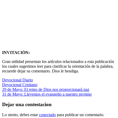
INVITACIÒN:
Gran utilidad presentan los artículos relacionados a esta publicación
los cuales sugerimos leer para clarificar la orientación de la palabra,
recuerde dejar su comentario. Dios le bendiga.
Devocional Diario
Devocional Cristiano
Navegación
Entrada
29 de Mayo: El reino de Dios nos proporcionará paz
anterior:
Siguiente
31 de Mayo: Llevemos el evangelio a nuestro projimo
de
entrada:
entradas
Dejar una contestacion
Lo siento, debes estar
conectado
para publicar un comentario.