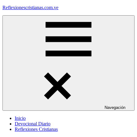
Saltar
Reflexionescristianas.com.ve
al
contenido
Reflexiones
Cristianas
y
Devocionales
Diarios
Navegación
Inicio
Devocional Diario
Reflexiones Cristianas