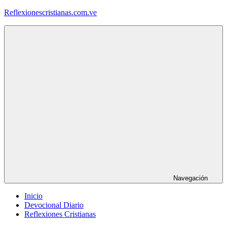
Saltar
Reflexionescristianas.com.ve
al
contenido
Reflexiones
Cristianas
y
Devocionales
Diarios
Navegación
Inicio
Devocional Diario
Reflexiones Cristianas