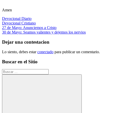
Amen
Devocional Diario
Devocional Cristiano
Navegación
Entrada
27 de Mayo: Anunciemos a Cristo
anterior:
Siguiente
30 de Mayo: Seamos valientes y dejemos los nervios
de
entrada:
entradas
Dejar una contestacion
Lo siento, debes estar
conectado
para publicar un comentario.
Buscar en el Sitio
Buscar: