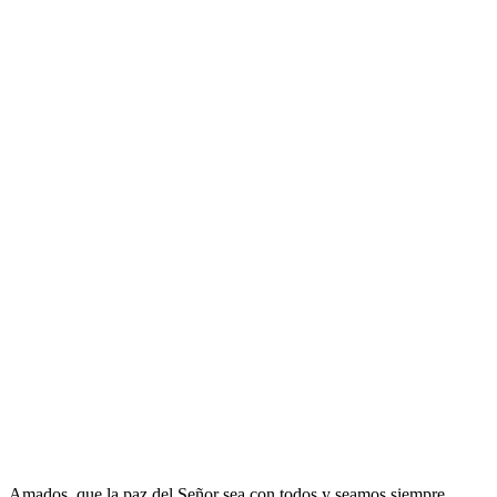
Amados, que la paz del Señor sea con todos y seamos siempre