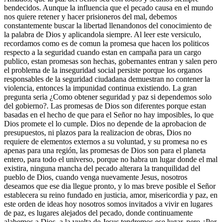
bendecidos. Aunque la influencia que el pecado causa en el mundo
nos quiere retener y hacer prisioneros del mal, debemos
constantemente buscar la libertad llenandonos del conocimiento de
la palabra de Dios y aplicandola siempre. Al leer este versiculo,
recordamos como es de comun la promesa que hacen los politicos
respecto a la seguridad cuando estan en campaña para un cargo
publico, estan promesas son hechas, gobernantes entran y salen pero
el problema de la inseguridad social persiste porque los organos
responsables de la seguridad ciudadana demuestran no contener la
violencia, entonces la impunidad continua existiendo. La gran
pregunta seria ¿Como obtener seguridad y paz si dependemos solo
del gobierno?. Las promesas de Dios son diferentes porque estan
basadas en el hecho de que para el Señor no hay imposibles, lo que
Dios promete el lo cumple. Dios no depende de la aprobacion de
presupuestos, ni plazos para la realizacion de obras, Dios no
requiere de elementos externos a su voluntad, y su promesa no es
apenas para una región, las promesas de Dios son para el planeta
entero, para todo el universo, porque no habra un lugar donde el mal
existira, ninguna mancha del pecado alterara la tranquilidad del
pueblo de Dios, cuando venga nuevamente Jesus, nosotros
deseamos que ese dia llegue pronto, y lo mas breve posible el Señor
establecera su reino fundado en justicia, amor, misericordia y paz, en
este orden de ideas hoy nosotros somos invitados a vivir en lugares
de paz, es lugares alejados del pecado, donde continuamente
alabemos a Dios, a la vuelta de Jesus tendremos ese lugar, pero ¿Por