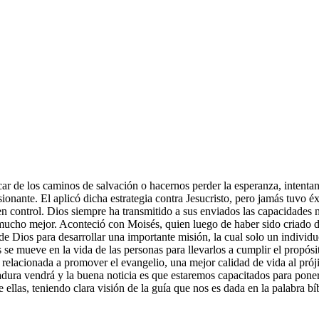
acar de los caminos de salvación o hacernos perder la esperanza, intent
ante. El aplicó dicha estrategia contra Jesucristo, pero jamás tuvo éxi
n control. Dios siempre ha transmitido a sus enviados las capacidades nec
cho mejor. Aconteció con Moisés, quien luego de haber sido criado dentr
do de Dios para desarrollar una importante misión, la cual solo un indivi
e mueve en la vida de las personas para llevarlos a cumplir el propósi
relacionada a promover el evangelio, una mejor calidad de vida al próji
adura vendrá y la buena noticia es que estaremos capacitados para pone
e ellas, teniendo clara visión de la guía que nos es dada en la palabra bíb