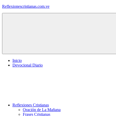
Saltar
Reflexionescristianas.com.ve
al
contenido
Reflexiones
Cristianas
y
Devocionales
Diarios
Inicio
Devocional Diario
Reflexiones Cristianas
Oración de La Mañana
Frases Cristianas