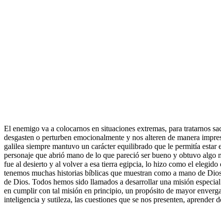
El enemigo va a colocarnos en situaciones extremas, para tratarnos s
desgasten o perturben emocionalmente y nos alteren de manera impresion
galilea siempre mantuvo un carácter equilibrado que le permitía estar e
personaje que abrió mano de lo que pareció ser bueno y obtuvo algo mu
fue al desierto y al volver a esa tierra egipcia, lo hizo como el elegi
tenemos muchas historias bíblicas que muestran como a mano de Dios s
de Dios. Todos hemos sido llamados a desarrollar una misión especial 
en cumplir con tal misión en principio, un propósito de mayor enverg
inteligencia y sutileza, las cuestiones que se nos presenten, aprender d