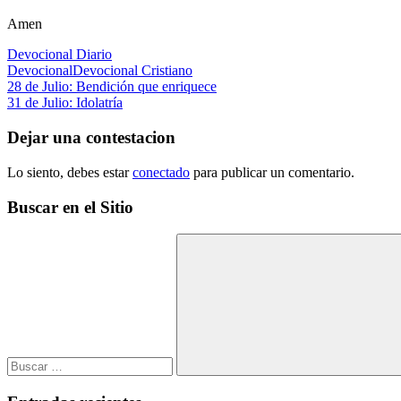
Amen
Devocional Diario
Devocional
Devocional Cristiano
Navegación
Entrada
28 de Julio: Bendición que enriquece
anterior:
Siguiente
31 de Julio: Idolatría
de
entrada:
entradas
Dejar una contestacion
Lo siento, debes estar
conectado
para publicar un comentario.
Buscar en el Sitio
Buscar:
Buscar