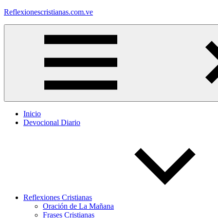
Saltar
Reflexionescristianas.com.ve
al
contenido
Reflexiones
Cristianas
y
Devocionales
Diarios
Inicio
Devocional Diario
Reflexiones Cristianas
Oración de La Mañana
Frases Cristianas