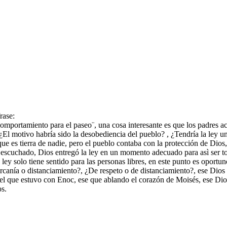
rase:
omportamiento para el paseo¨, una cosa interesante es que los padres ac
, ¿El motivo habría sido la desobediencia del pueblo? , ¿Tendría la ley u
que es tierra de nadie, pero el pueblo contaba con la protección de Dios, 
a escuchado, Dios entregó la ley en un momento adecuado para asì ser tom
 ley solo tiene sentido para las personas libres, en este punto es opor
ercanía o distanciamiento?, ¿De respeto o de distanciamiento?, ese Dios
l que estuvo con Enoc, ese que ablando el corazón de Moisés, ese Dios 
s.