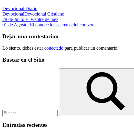
Devocional Diario
Devocional
Devocional Cristiano
Navegación
Entrada
28 de Julio: El vientre del pez
anterior:
Siguiente
01 de Agosto: El conoce los secretos del corazón
de
entrada:
entradas
Dejar una contestacion
Lo siento, debes estar
conectado
para publicar un comentario.
Buscar en el Sitio
Buscar:
Buscar
Entradas recientes