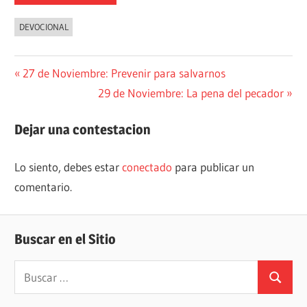
DEVOCIONAL
Navegación
Entrada
27 de Noviembre: Prevenir para salvarnos
anterior:
Siguiente
29 de Noviembre: La pena del pecador
de
entrada:
entradas
Dejar una contestacion
Lo siento, debes estar
conectado
para publicar un
comentario.
Buscar en el Sitio
Buscar:
Buscar