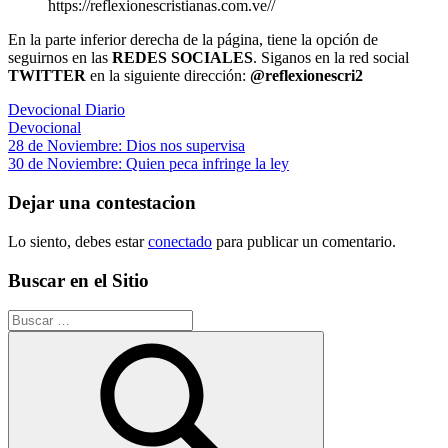
https://reflexionescristianas.com.ve//
En la parte inferior derecha de la página, tiene la opción de
seguirnos en las
REDES SOCIALES
. Siganos en la red social
TWITTER
en la siguiente dirección:
@reflexionescri2
Devocional Diario
Devocional
Navegación
Entrada
28 de Noviembre: Dios nos supervisa
anterior:
Siguiente
30 de Noviembre: Quien peca infringe la ley
de
entrada:
entradas
Dejar una contestacion
Lo siento, debes estar
conectado
para publicar un comentario.
Buscar en el Sitio
Buscar: