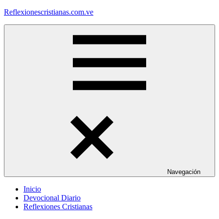
Saltar
Reflexionescristianas.com.ve
al
contenido
Reflexiones
Cristianas
y
Devocionales
Diarios
Navegación
Inicio
Devocional Diario
Reflexiones Cristianas