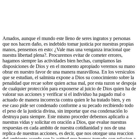
Amados, aunque el mundo este lleno de seres ingratos y personas
que nos hacen daño, es indebido tomar justicia por nuestras propias
manos, pensemos en esto: ¿Vale mas una venganza irracional que
nuestra libertad plena?. Procuremos evitar de cometer errores,
hagamos siempre las actividades bien hechas, cumplamos las
disposiciones de Dios y en el momento apropiado veremos su mano
obrar en nuestro favor de una manera maravillosa. En los versiculos
que se estudian, el salmista expone a Dios su conocimiento sobre la
penalidad que recae sobre quien actua mal, por esta razon se despoja
de cualquier protección para exponerse al juicio de Dios quien ha de
valorar sus acciones y verificar si el individuo ha pagado mal o
actuado de manera incorrecta contra quien le ha tratado bien, y en
ese caso pide ser condenado conforme a su pecado recibiendo todo
el peso de la justicia divina, sin importar que esa condenación lo
destruya para siempre. Este mismo proceder debemos aplicarlo a
nuestras vidas y solicitar en oración a Dios, que evalue nuestras
respuestas en cada ambito de nuestra cotidianidad y nos de una
replica de nuestras acciones, es decir, que nos otorgue una reaccion
del ambiente acorde con la actitud que hemos tomado con relacion a