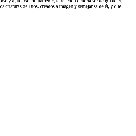
arse y ayudarse mutuamente, la relación debería ser de igualdad,
s criaturas de Dios, creados a imagen y semejanza de él, y que