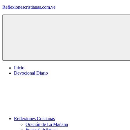
Saltar
Reflexionescristianas.com.ve
al
contenido
Reflexiones
Cristianas
y
Devocionales
Diarios
Inicio
Devocional Diario
Reflexiones Cristianas
Oración de La Mañana
Frases Cristianas