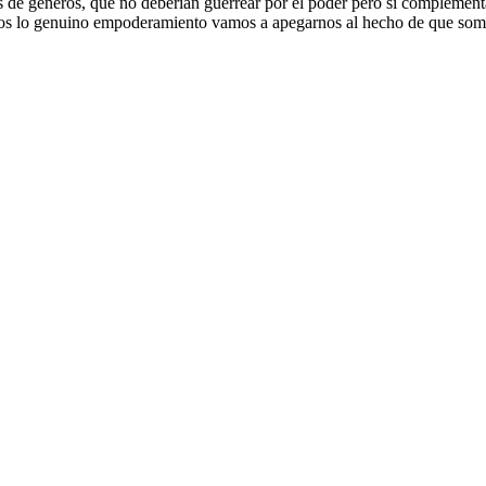
s de géneros, que no deberían guerrear por el poder pero si complement
amos lo genuino empoderamiento vamos a apegarnos al hecho de que somo