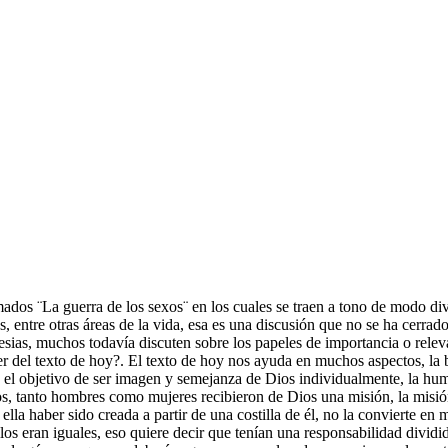
dos ¨La guerra de los sexos¨ en los cuales se traen a tono de modo div
 entre otras áreas de la vida, esa es una discusión que no se ha cerrado 
glesias, muchos todavía discuten sobre los papeles de importancia o relev
r del texto de hoy?. El texto de hoy nos ayuda en muchos aspectos, la b
 el objetivo de ser imagen y semejanza de Dios individualmente, la hu
, tanto hombres como mujeres recibieron de Dios una misión, la misión d
e ella haber sido creada a partir de una costilla de él, no la convierte e
ellos eran iguales, eso quiere decir que tenían una responsabilidad divid