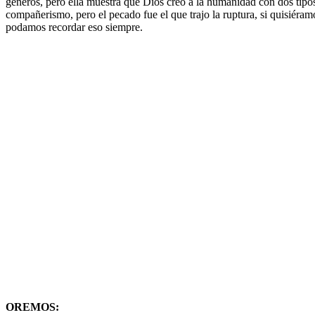
géneros, pero ella muestra que Dios creo a la humanidad con dos tipo
compañerismo, pero el pecado fue el que trajo la ruptura, si quisiér
podamos recordar eso siempre.
OREMOS: