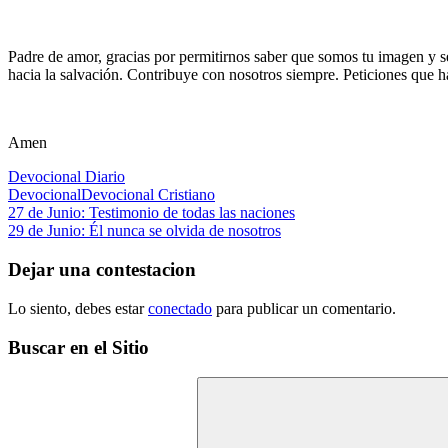
Padre de amor, gracias por permitirnos saber que somos tu imagen y se
hacia la salvación. Contribuye con nosotros siempre. Peticiones que 
Amen
Devocional Diario
Devocional
Devocional Cristiano
Navegación
Entrada
27 de Junio: Testimonio de todas las naciones
anterior:
Siguiente
29 de Junio: Él nunca se olvida de nosotros
de
entrada:
entradas
Dejar una contestacion
Lo siento, debes estar
conectado
para publicar un comentario.
Buscar en el Sitio
Buscar: