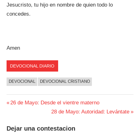
Jesucristo, tu hijo en nombre de quien todo lo
concedes.
Amen
DEVOCIONAL DIARIO
DEVOCIONAL
DEVOCIONAL CRISTIANO
Navegación
Entrada
26 de Mayo: Desde el vientre materno
anterior:
Siguiente
28 de Mayo: Autoridad: Levántate
de
entrada:
entradas
Dejar una contestacion