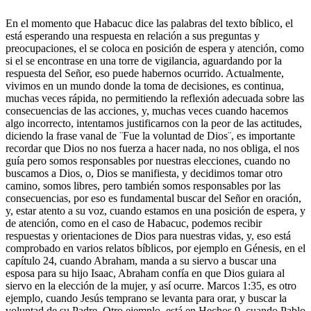
En el momento que Habacuc dice las palabras del texto bíblico, el
está esperando una respuesta en relación a sus preguntas y
preocupaciones, el se coloca en posición de espera y atención, como
si el se encontrase en una torre de vigilancia, aguardando por la
respuesta del Señor, eso puede habernos ocurrido. Actualmente,
vivimos en un mundo donde la toma de decisiones, es continua,
muchas veces rápida, no permitiendo la reflexión adecuada sobre las
consecuencias de las acciones, y, muchas veces cuando hacemos
algo incorrecto, intentamos justificarnos con la peor de las actitudes,
diciendo la frase vanal de ¨Fue la voluntad de Dios¨, es importante
recordar que Dios no nos fuerza a hacer nada, no nos obliga, el nos
guía pero somos responsables por nuestras elecciones, cuando no
buscamos a Dios, o, Dios se manifiesta, y decidimos tomar otro
camino, somos libres, pero también somos responsables por las
consecuencias, por eso es fundamental buscar del Señor en oración,
y, estar atento a su voz, cuando estamos en una posición de espera, y
de atención, como en el caso de Habacuc, podemos recibir
respuestas y orientaciones de Dios para nuestras vidas, y, eso está
comprobado en varios relatos bíblicos, por ejemplo en Génesis, en el
capítulo 24, cuando Abraham, manda a su siervo a buscar una
esposa para su hijo Isaac, Abraham confía en que Dios guiara al
siervo en la elección de la mujer, y así ocurre. Marcos 1:35, es otro
ejemplo, cuando Jesús temprano se levanta para orar, y buscar la
voluntad de su Padre, Otro ejemplo, está en Hechos 9, cuando Pablo