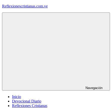
Saltar
Reflexionescristianas.com.ve
al
contenido
Reflexiones
Cristianas
y
Devocionales
Diarios
Navegación
Inicio
Devocional Diario
Reflexiones Cristianas