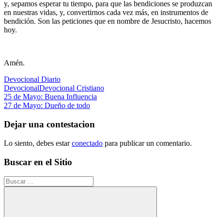
y, sepamos esperar tu tiempo, para que las bendiciones se produzcan
en nuestras vidas, y, convertirnos cada vez más, en instrumentos de
bendición. Son las peticiones que en nombre de Jesucristo, hacemos
hoy.
Amén.
Devocional Diario
Devocional
Devocional Cristiano
Navegación
Entrada
25 de Mayo: Buena Influencia
anterior:
Siguiente
27 de Mayo: Dueño de todo
de
entrada:
entradas
Dejar una contestacion
Lo siento, debes estar
conectado
para publicar un comentario.
Buscar en el Sitio
Buscar: