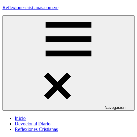
Saltar
Reflexionescristianas.com.ve
al
contenido
Reflexiones
Cristianas
y
Devocionales
Diarios
Navegación
Inicio
Devocional Diario
Reflexiones Cristianas