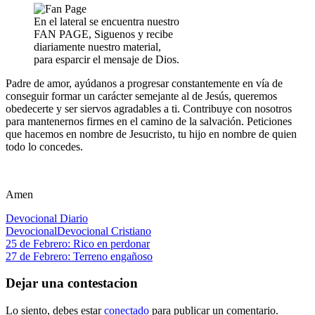
En el lateral se encuentra nuestro
FAN PAGE, Siguenos y recibe
diariamente nuestro material,
para esparcir el mensaje de Dios.
Padre de amor, ayúdanos a progresar constantemente en vía de
conseguir formar un carácter semejante al de Jesús, queremos
obedecerte y ser siervos agradables a ti. Contribuye con nosotros
para mantenernos firmes en el camino de la salvación. Peticiones
que hacemos en nombre de Jesucristo, tu hijo en nombre de quien
todo lo concedes.
Amen
Devocional Diario
Devocional
Devocional Cristiano
Navegación
Entrada
25 de Febrero: Rico en perdonar
anterior:
Siguiente
27 de Febrero: Terreno engañoso
de
entrada:
entradas
Dejar una contestacion
Lo siento, debes estar
conectado
para publicar un comentario.