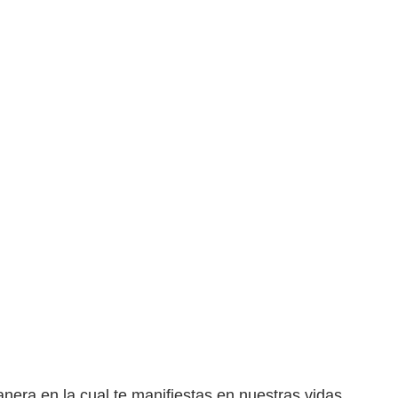
ra en la cual te manifiestas en nuestras vidas,