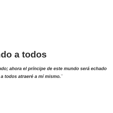
ndo a todos
ndo; ahora el príncipe de este mundo será echado
a, a todos atraeré a mí mismo.¨