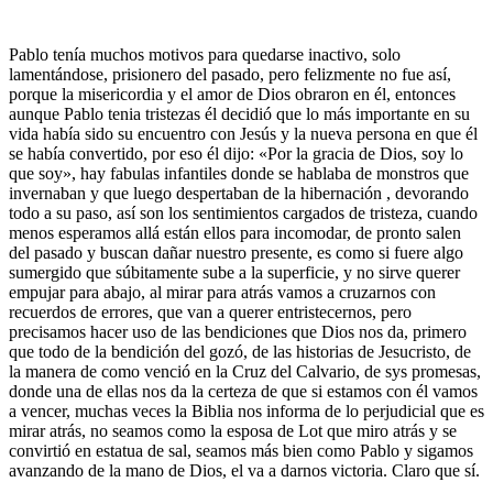
Pablo tenía muchos motivos para quedarse inactivo, solo
lamentándose, prisionero del pasado, pero felizmente no fue así,
porque la misericordia y el amor de Dios obraron en él, entonces
aunque Pablo tenia tristezas él decidió que lo más importante en su
vida había sido su encuentro con Jesús y la nueva persona en que él
se había convertido, por eso él dijo: «Por la gracia de Dios, soy lo
que soy», hay fabulas infantiles donde se hablaba de monstros que
invernaban y que luego despertaban de la hibernación , devorando
todo a su paso, así son los sentimientos cargados de tristeza, cuando
menos esperamos allá están ellos para incomodar, de pronto salen
del pasado y buscan dañar nuestro presente, es como si fuere algo
sumergido que súbitamente sube a la superficie, y no sirve querer
empujar para abajo, al mirar para atrás vamos a cruzarnos con
recuerdos de errores, que van a querer entristecernos, pero
precisamos hacer uso de las bendiciones que Dios nos da, primero
que todo de la bendición del gozó, de las historias de Jesucristo, de
la manera de como venció en la Cruz del Calvario, de sys promesas,
donde una de ellas nos da la certeza de que si estamos con él vamos
a vencer, muchas veces la Biblia nos informa de lo perjudicial que es
mirar atrás, no seamos como la esposa de Lot que miro atrás y se
convirtió en estatua de sal, seamos más bien como Pablo y sigamos
avanzando de la mano de Dios, el va a darnos victoria. Claro que sí.