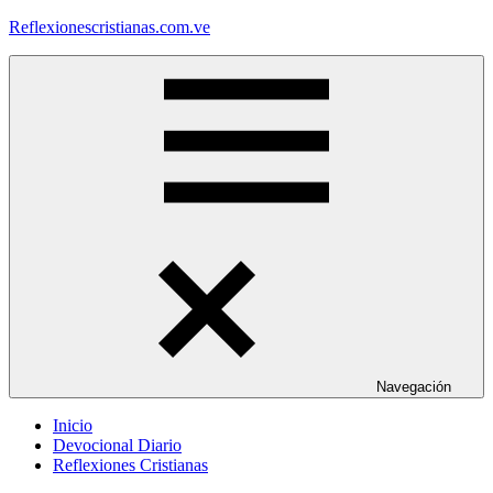
Saltar
Reflexionescristianas.com.ve
al
contenido
Reflexiones
Cristianas
y
Devocionales
Diarios
Navegación
Inicio
Devocional Diario
Reflexiones Cristianas