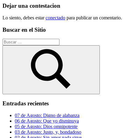
entradas
Dejar una contestacion
Lo siento, debes estar
conectado
para publicar un comentario.
Buscar en el Sitio
Buscar:
Buscar
Entradas recientes
07 de Agosto: Digno de alabanza
06 de Agosto: Que yo disminuya
05 de Agosto: Dios omnipotente
03 de Agosto: Justo, y, bondadoso
02 de Agosto: Sin amor nada sirve