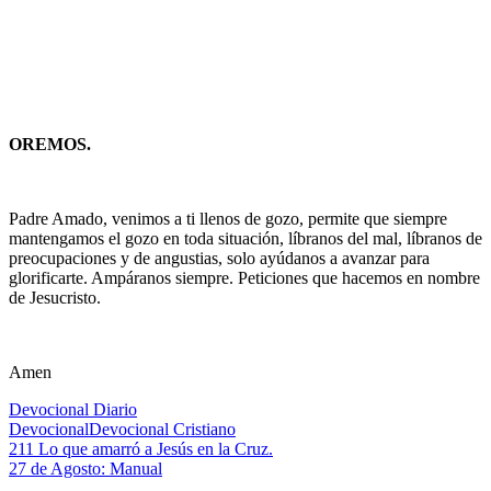
OREMOS.
Padre Amado, venimos a ti llenos de gozo, permite que siempre
mantengamos el gozo en toda situación, líbranos del mal, líbranos de
preocupaciones y de angustias, solo ayúdanos a avanzar para
glorificarte. Ampáranos siempre. Peticiones que hacemos en nombre
de Jesucristo.
Amen
Devocional Diario
Devocional
Devocional Cristiano
Navegación
Entrada
211 Lo que amarró a Jesús en la Cruz.
anterior:
Siguiente
27 de Agosto: Manual
de
entrada: