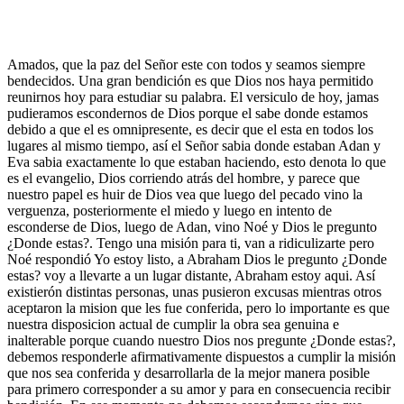
Amados, que la paz del Señor este con todos y seamos siempre
bendecidos. Una gran bendición es que Dios nos haya permitido
reunirnos hoy para estudiar su palabra. El versiculo de hoy, jamas
pudieramos escondernos de Dios porque el sabe donde estamos
debido a que el es omnipresente, es decir que el esta en todos los
lugares al mismo tiempo, así el Señor sabia donde estaban Adan y
Eva sabia exactamente lo que estaban haciendo, esto denota lo que
es el evangelio, Dios corriendo atrás del hombre, y parece que
nuestro papel es huir de Dios vea que luego del pecado vino la
verguenza, posteriormente el miedo y luego en intento de
esconderse de Dios, luego de Adan, vino Noé y Dios le pregunto
¿Donde estas?. Tengo una misión para ti, van a ridiculizarte pero
Noé respondió Yo estoy listo, a Abraham Dios le pregunto ¿Donde
estas? voy a llevarte a un lugar distante, Abraham estoy aqui. Así
existierón distintas personas, unas pusieron excusas mientras otros
aceptaron la mision que les fue conferida, pero lo importante es que
nuestra disposicion actual de cumplir la obra sea genuina e
inalterable porque cuando nuestro Dios nos pregunte ¿Donde estas?,
debemos responderle afirmativamente dispuestos a cumplir la misión
que nos sea conferida y desarrollarla de la mejor manera posible
para primero corresponder a su amor y para en consecuencia recibir