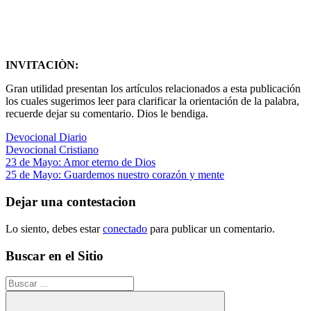
INVITACIÒN:
Gran utilidad presentan los artículos relacionados a esta publicación
los cuales sugerimos leer para clarificar la orientación de la palabra,
recuerde dejar su comentario. Dios le bendiga.
Devocional Diario
Devocional Cristiano
Navegación
Entrada
23 de Mayo: Amor eterno de Dios
anterior:
Siguiente
25 de Mayo: Guardemos nuestro corazón y mente
de
entrada:
entradas
Dejar una contestacion
Lo siento, debes estar
conectado
para publicar un comentario.
Buscar en el Sitio
Buscar: