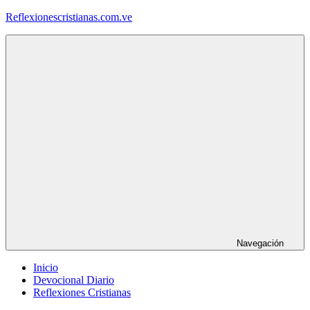
Saltar
Reflexionescristianas.com.ve
al
contenido
Reflexiones
Cristianas
y
Devocionales
Diarios
Navegación
Inicio
Devocional Diario
Reflexiones Cristianas