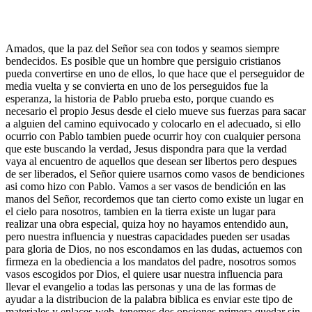
Amados, que la paz del Señor sea con todos y seamos siempre
bendecidos. Es posible que un hombre que persiguio cristianos
pueda convertirse en uno de ellos, lo que hace que el perseguidor de
media vuelta y se convierta en uno de los perseguidos fue la
esperanza, la historia de Pablo prueba esto, porque cuando es
necesario el propio Jesus desde el cielo mueve sus fuerzas para sacar
a alguien del camino equivocado y colocarlo en el adecuado, si ello
ocurrio con Pablo tambien puede ocurrir hoy con cualquier persona
que este buscando la verdad, Jesus dispondra para que la verdad
vaya al encuentro de aquellos que desean ser libertos pero despues
de ser liberados, el Señor quiere usarnos como vasos de bendiciones
asi como hizo con Pablo. Vamos a ser vasos de bendición en las
manos del Señor, recordemos que tan cierto como existe un lugar en
el cielo para nosotros, tambien en la tierra existe un lugar para
realizar una obra especial, quiza hoy no hayamos entendido aun,
pero nuestra influencia y nuestras capacidades pueden ser usadas
para gloria de Dios, no nos escondamos en las dudas, actuemos con
firmeza en la obediencia a los mandatos del padre, nosotros somos
vasos escogidos por Dios, el quiere usar nuestra influencia para
llevar el evangelio a todas las personas y una de las formas de
ayudar a la distribucion de la palabra biblica es enviar este tipo de
materiales y enlaces web, tenemos dos opciones primera quedar sin