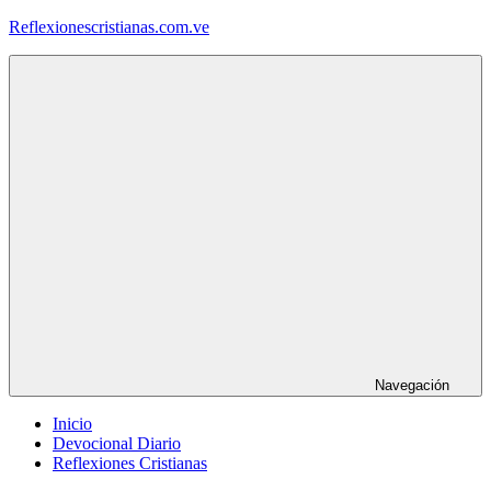
Saltar
Reflexionescristianas.com.ve
al
contenido
Reflexiones
Cristianas
y
Devocionales
Diarios
Navegación
Inicio
Devocional Diario
Reflexiones Cristianas