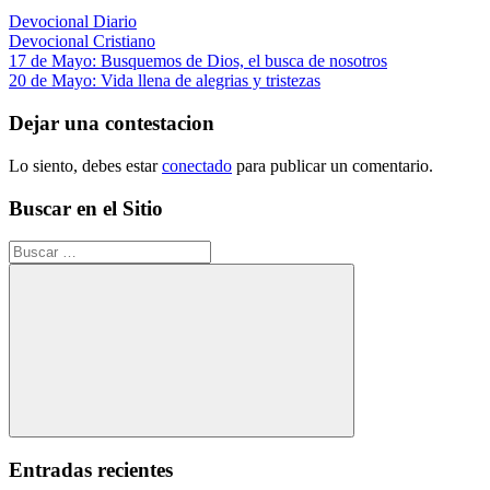
Devocional Diario
Devocional Cristiano
Navegación
Entrada
17 de Mayo: Busquemos de Dios, el busca de nosotros
anterior:
Siguiente
20 de Mayo: Vida llena de alegrias y tristezas
de
entrada:
entradas
Dejar una contestacion
Lo siento, debes estar
conectado
para publicar un comentario.
Buscar en el Sitio
Buscar:
Buscar
Entradas recientes