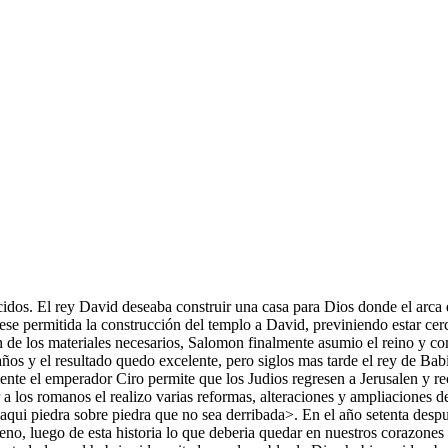
dos. El rey David deseaba construir una casa para Dios donde el arca d
se permitida la construcción del templo a David, previniendo estar cer
on de los materiales necesarios, Salomon finalmente asumio el reino y c
 años y el resultado quedo excelente, pero siglos mas tarde el rey de B
ente el emperador Ciro permite que los Judios regresen a Jerusalen y r
 los romanos el realizo varias reformas, alteraciones y ampliaciones d
ui piedra sobre piedra que no sea derribada>. En el año setenta despue
no, luego de esta historia lo que deberia quedar en nuestros corazones 