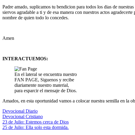
Padre amado, suplicamos tu bendicion para todos los dias de nuestras
siervos agradable a ti y de esa manera con nuestros actos agradecerte
nombre de quien todo lo concedes.
Amen
INTERACTUEMOS:
En el lateral se encuentra nuestro
FAN PAGE, Siguenos y recibe
diariamente nuestro material,
para esparcir el mensaje de Dios.
Amados, en esta oportunidad vamos a colocar nuestra semilla en la ob
Devocional Diario
Devocional Cristiano
Navegación
Entrada
23 de Julio: Estemos cerca de Dios
anterior:
Siguiente
25 de Julio: Ella solo esta dormida.
de
entrada: