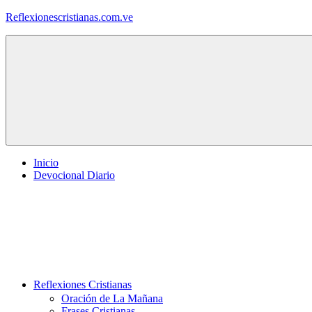
Saltar
Reflexionescristianas.com.ve
al
contenido
Reflexiones
Cristianas
y
Devocionales
Diarios
Inicio
Devocional Diario
Reflexiones Cristianas
Oración de La Mañana
Frases Cristianas