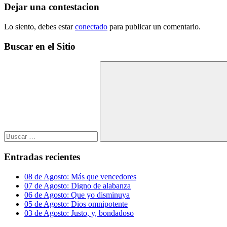
entradas
Dejar una contestacion
Lo siento, debes estar
conectado
para publicar un comentario.
Buscar en el Sitio
Buscar:
Buscar
Entradas recientes
08 de Agosto: Más que vencedores
07 de Agosto: Digno de alabanza
06 de Agosto: Que yo disminuya
05 de Agosto: Dios omnipotente
03 de Agosto: Justo, y, bondadoso