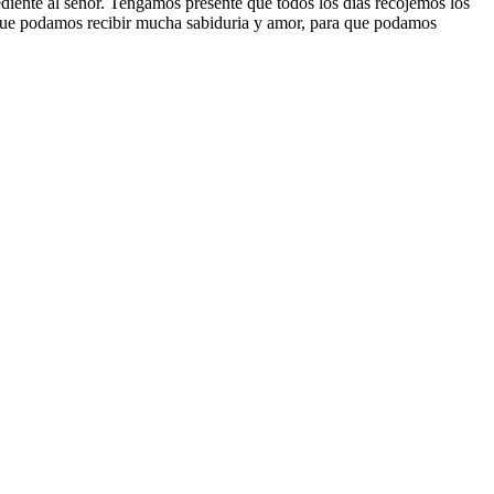
ediente al señor. Tengamos presente que todos los dias recojemos los
a que podamos recibir mucha sabiduria y amor, para que podamos