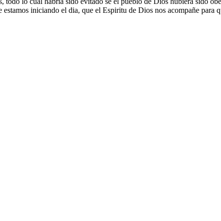
s, todo lo cual habria sido evitado se el pueblo de Dios hubiera sido ob
ue estamos iniciando el dia, que el Espiritu de Dios nos acompañe par