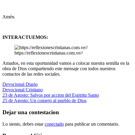
Amén.
INTERACTUEMOS:
https://reflexionescristianas.com.ve//
Amados, en esta oportunidad vamos a colocar nuestra semilla en la
obra de Dios compartiendo este mensaje con todos nuestros
contactos de las redes sociales.
Devocional Diario
Devocional Cristiano
Navegación
Entrada
23 de Agosto: Salvos por accion del Espiritu Santo
anterior:
Siguiente
25 de Agosto: Un consejo al pueblo de Dios
de
entrada:
entradas
Dejar una contestacion
Lo siento, debes estar
conectado
para publicar un comentario.