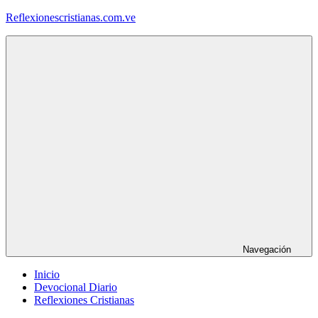
Saltar
Reflexionescristianas.com.ve
al
contenido
Reflexiones
Cristianas
y
Devocionales
Diarios
Navegación
Inicio
Devocional Diario
Reflexiones Cristianas