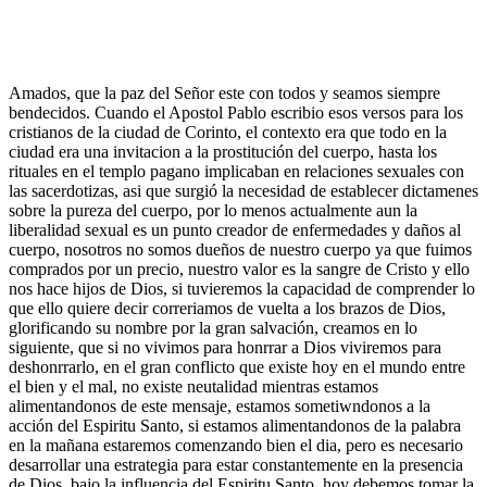
Amados, que la paz del Señor este con todos y seamos siempre
bendecidos. Cuando el Apostol Pablo escribio esos versos para los
cristianos de la ciudad de Corinto, el contexto era que todo en la
ciudad era una invitacion a la prostitución del cuerpo, hasta los
rituales en el templo pagano implicaban en relaciones sexuales con
las sacerdotizas, asi que surgió la necesidad de establecer dictamenes
sobre la pureza del cuerpo, por lo menos actualmente aun la
liberalidad sexual es un punto creador de enfermedades y daños al
cuerpo, nosotros no somos dueños de nuestro cuerpo ya que fuimos
comprados por un precio, nuestro valor es la sangre de Cristo y ello
nos hace hijos de Dios, si tuvieremos la capacidad de comprender lo
que ello quiere decir correriamos de vuelta a los brazos de Dios,
glorificando su nombre por la gran salvación, creamos en lo
siguiente, que si no vivimos para honrrar a Dios viviremos para
deshonrrarlo, en el gran conflicto que existe hoy en el mundo entre
el bien y el mal, no existe neutalidad mientras estamos
alimentandonos de este mensaje, estamos sometiwndonos a la
acción del Espiritu Santo, si estamos alimentandonos de la palabra
en la mañana estaremos comenzando bien el dia, pero es necesario
desarrollar una estrategia para estar constantemente en la presencia
de Dios, bajo la influencia del Espiritu Santo, hoy debemos tomar la