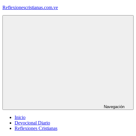
Saltar
Reflexionescristianas.com.ve
al
contenido
Reflexiones
Cristianas
y
Devocionales
Diarios
Navegación
Inicio
Devocional Diario
Reflexiones Cristianas