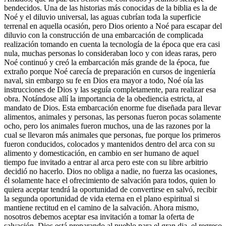
bendecidos. Una de las historias más conocidas de la biblia es la de
Noé y el diluvio universal, las aguas cubrían toda la superficie
terrenal en aquella ocasión, pero Dios oriento a Noé para escapar del
diluvio con la construcción de una embarcación de complicada
realización tomando en cuenta la tecnología de la época que era casi
nula, muchas personas lo consideraban loco y con ideas raras, pero
Noé continuó y creó la embarcación más grande de la época, fue
extraño porque Noé carecía de preparación en cursos de ingeniería
naval, sin embargo su fe en Dios era mayor a todo, Noé oía las
instrucciones de Dios y las seguía completamente, para realizar esa
obra. Notándose allí la importancia de la obediencia estricta, al
mandato de Dios. Esta embarcación enorme fue diseñada para llevar
alimentos, animales y personas, las personas fueron pocas solamente
ocho, pero los animales fueron muchos, una de las razones por la
cual se llevaron más animales que personas, fue porque los primeros
fueron conducidos, colocados y mantenidos dentro del arca con su
alimento y domesticación, en cambio en ser humano de aquel
tiempo fue invitado a entrar al arca pero este con su libre arbitrio
decidió no hacerlo. Dios no obliga a nadie, no fuerza las ocasiones,
él solamente hace el ofrecimiento de salvación para todos, quien lo
quiera aceptar tendrá la oportunidad de convertirse en salvó, recibir
la segunda oportunidad de vida eterna en el plano espiritual si
mantiene rectitud en el camino de la salvación. Ahora mismo,
nosotros debemos aceptar esa invitación a tomar la oferta de
salvación, Dios está preparando al pueblo para el gran dia, el regreso