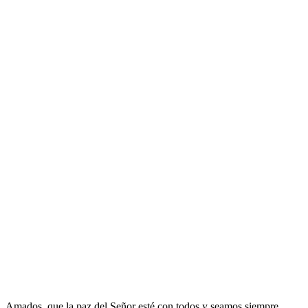
Amados, que la paz del Señor esté con todos y seamos siempre