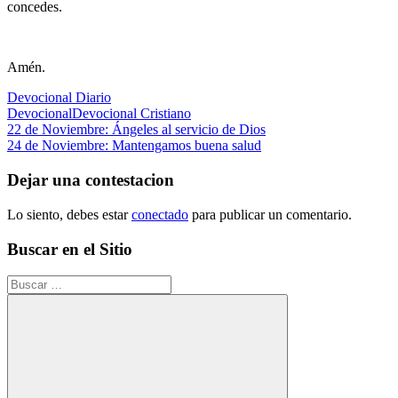
concedes.
Amén.
Devocional Diario
Devocional
Devocional Cristiano
Navegación
Entrada
22 de Noviembre: Ángeles al servicio de Dios
anterior:
Siguiente
24 de Noviembre: Mantengamos buena salud
de
entrada:
entradas
Dejar una contestacion
Lo siento, debes estar
conectado
para publicar un comentario.
Buscar en el Sitio
Buscar: