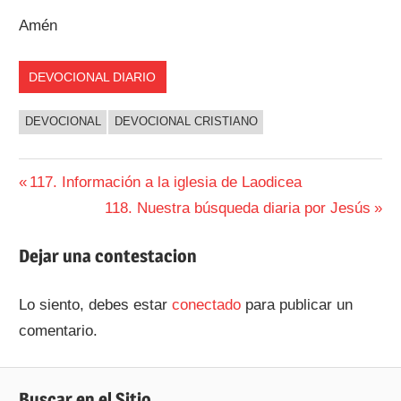
Amén
DEVOCIONAL DIARIO
DEVOCIONAL
DEVOCIONAL CRISTIANO
Navegación
Entrada
117. Información a la iglesia de Laodicea
anterior:
Siguiente
118. Nuestra búsqueda diaria por Jesús
de
entrada:
entradas
Dejar una contestacion
Lo siento, debes estar
conectado
para publicar un
comentario.
Buscar en el Sitio