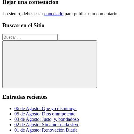
entradas
Dejar una contestacion
Lo siento, debes estar
conectado
para publicar un comentario.
Buscar en el Sitio
Buscar:
Buscar
Entradas recientes
06 de Agosto: Que yo disminuya
05 de Agosto: Dios omnipotente
03 de Agosto: Justo, y, bondadoso
02 de Agosto: Sin amor nada sirve
01 de Agosto: Renovación Diaria