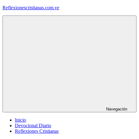
Saltar
Reflexionescristianas.com.ve
al
contenido
Reflexiones
Cristianas
y
Devocionales
Diarios
Navegación
Inicio
Devocional Diario
Reflexiones Cristianas