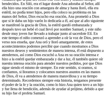
bendecidos. En Siló, era el lugar donde Ana adoraba al Señor, allí
ella hizo una oración con amargura de alma y hasta lloró, ella era
estéril, no podía tener hijos, pero ella coloco su problema en las
manos del Señor, Dios escucho esa oración, Ana prometió a Dios
que si le daba un hijo varón lo dedicaría a él, así que al año siguiente
se manifestó la gracia de Dios, la estéril quedó embarazada y
después tuvo un bebé el cual llevó por nombre Samuel, y este niño
desde muy joven fue llevado a trabajar junto al sacerdote Elí. En
este tiempo el niño comenzó a aprender a oír la voz de Dios, pero el
verso nos enseña, que Ana oró y lloró amargamente, de estos
acontecimientos podemos percibir que cuando mostramos a Dios
nuestros deseos y sentimientos de manera intensa, él está dispuesto a
atendernos, así como Dios escuchó a Ana en su oración intensa e
hizo a la estéril quedar embarazada y dar a luz, él también quiere oír
nuestra intensa oración para atender nuestros pedidos, por que Dios
sigue siendo el mismo de siempre. En este sentido, si oramos, si
confiamos, si lloramos y colocamos nuestros asuntos en las manos
de Dios, él va a atendernos de manera maravillosa y a su tiempo
determinado. Recordemos siempre esta historia, tengamos presente
el poder de la fe y la oración, como lo hizo Ana quien tuvo a un hijo
y fue llena de bendición, además de ayudar al prójimo, debido a que
su hijo fue el profeta Samuel.