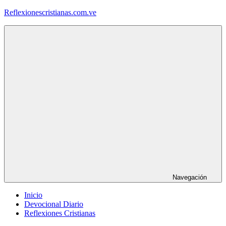
Saltar
Reflexionescristianas.com.ve
al
contenido
Reflexiones
Cristianas
y
Devocionales
Diarios
Navegación
Inicio
Devocional Diario
Reflexiones Cristianas