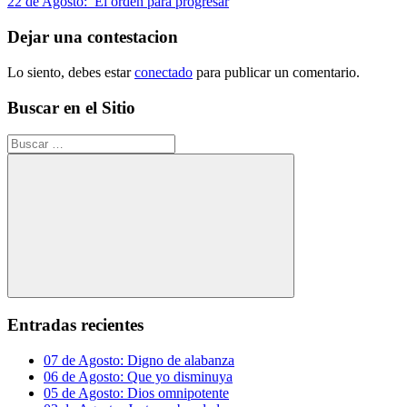
anterior:
Siguiente
22 de Agosto: El orden para progresar
de
entrada:
entradas
Dejar una contestacion
Lo siento, debes estar
conectado
para publicar un comentario.
Buscar en el Sitio
Buscar:
Buscar
Entradas recientes
07 de Agosto: Digno de alabanza
06 de Agosto: Que yo disminuya
05 de Agosto: Dios omnipotente