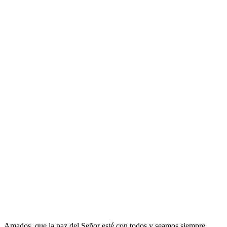
Amados, que la paz del Señor esté con todos y seamos siempre