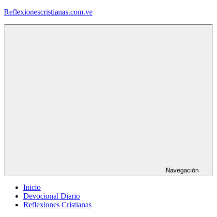
Saltar
Reflexionescristianas.com.ve
al
contenido
Reflexiones
Cristianas
y
Devocionales
Diarios
Navegación
Inicio
Devocional Diario
Reflexiones Cristianas