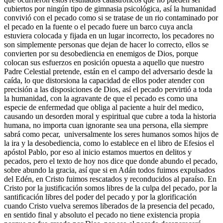
cubiertos por ningún tipo de gimnasia psicológica, así la humanidad
convivió con el pecado como si se tratase de un rio contaminado por
el pecado en la fuente o el pecado fuere un barco cuya ancla
estuviera colocada y fijada en un lugar incorrecto, los pecadores no
son simplemente personas que dejan de hacer lo correcto, ellos se
convierten por su desobediencia en enemigos de Dios, porque
colocan sus esfuerzos en posición opuesta a aquello que nuestro
Padre Celestial pretende, están en el campo del adversario desde la
caída, lo que distorsiona la capacidad de ellos poder atender con
precisión a las disposiciones de Dios, así el pecado pervirtió a toda
la humanidad, con la agravante de que el pecado es como una
especie de enfermedad que obliga al paciente a huir del medico,
causando un desorden moral y espiritual que cubre a toda la historia
humana, no importa cuan ignorante sea una persona, ella siempre
sabrá como pecar, universalmente los seres humanos somos hijos de
la ira y la desobediencia, como lo establece en el libro de Efesios el
apóstol Pablo, por eso al inicio estamos muertos en delitos y
pecados, pero el texto de hoy nos dice que donde abundo el pecado,
sobre abundo la gracia, así que si en Adán todos fuimos expulsados
del Edén, en Cristo fuimos rescatados y reconducidos al paraíso. En
Cristo por la justificación somos libres de la culpa del pecado, por la
santificación libres del poder del pecado y por la glorificación
cuando Cristo vuelva seremos liberados de la presencia del pecado,
en sentido final y absoluto el pecado no tiene existencia propia