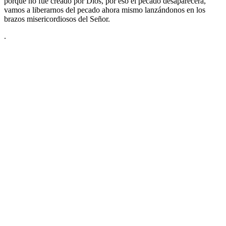
porque no fue creado por Dios, por eso el pecado desaparecerá,
vamos a liberarnos del pecado ahora mismo lanzándonos en los
brazos misericordiosos del Señor.
.