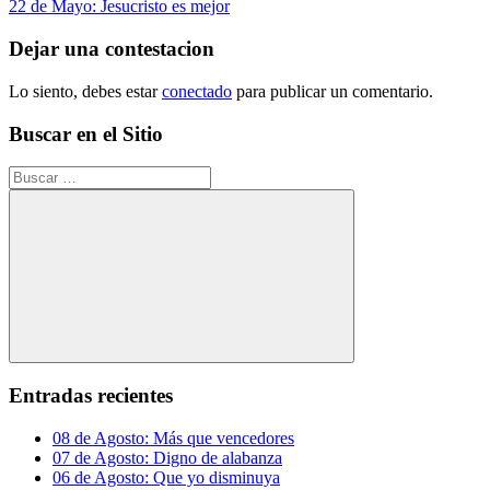
anterior:
Siguiente
22 de Mayo: Jesucristo es mejor
de
entrada:
entradas
Dejar una contestacion
Lo siento, debes estar
conectado
para publicar un comentario.
Buscar en el Sitio
Buscar:
Buscar
Entradas recientes
08 de Agosto: Más que vencedores
07 de Agosto: Digno de alabanza
06 de Agosto: Que yo disminuya