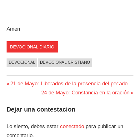
Amen
DEVOCIONAL DIARIO
DEVOCIONAL
DEVOCIONAL CRISTIANO
Navegación
Entrada
21 de Mayo: Liberados de la presencia del pecado
anterior:
Siguiente
24 de Mayo: Constancia en la oración
de
entrada:
entradas
Dejar una contestacion
Lo siento, debes estar
conectado
para publicar un
comentario.