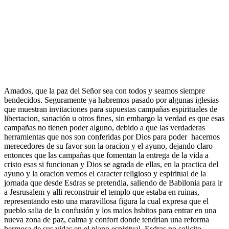
Amados, que la paz del Señor sea con todos y seamos siempre
bendecidos. Seguramente ya habremos pasado por algunas iglesias
que muestran invitaciones para supuestas campañas espirituales de
libertacion, sanación u otros fines, sin embargo la verdad es que esas
campañas no tienen poder alguno, debido a que las verdaderas
herramientas que nos son conferidas por Dios para poder hacernos
merecedores de su favor son la oracion y el ayuno, dejando claro
entonces que las campañas que fomentan la entrega de la vida a
cristo esas si funcionan y Dios se agrada de ellas, en la practica del
ayuno y la oracion vemos el caracter religioso y espiritual de la
jornada que desde Esdras se pretendia, saliendo de Babilonia para ir
a Jesrusalem y alli reconstruir el templo que estaba en ruinas,
representando esto una maravillosa figura la cual expresa que el
pueblo salia de la confusión y los malos hsbitos para entrar en una
nueva zona de paz, calma y confort donde tendrian una reforma
hermosa de sus vidas en el plano espiritual, Esdras no solicito