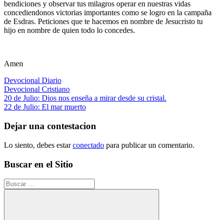
bendiciones y observar tus milagros operar en nuestras vidas
concediendonos victorias importantes como se logro en la campaña
de Esdras. Peticiones que te hacemos en nombre de Jesucristo tu
hijo en nombre de quien todo lo concedes.
Amen
Devocional Diario
Devocional Cristiano
Navegación
Entrada
20 de Julio: Dios nos enseña a mirar desde su cristal.
anterior:
Siguiente
22 de Julio: El mar muerto
de
entrada:
entradas
Dejar una contestacion
Lo siento, debes estar
conectado
para publicar un comentario.
Buscar en el Sitio
Buscar: