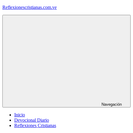
Saltar
Reflexionescristianas.com.ve
al
contenido
Reflexiones
Cristianas
y
Devocionales
Diarios
Navegación
Inicio
Devocional Diario
Reflexiones Cristianas