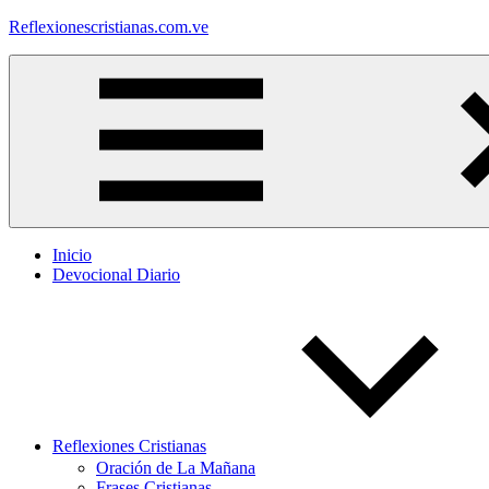
Saltar
Reflexionescristianas.com.ve
al
contenido
Reflexiones
Cristianas
y
Devocionales
Diarios
Inicio
Devocional Diario
Reflexiones Cristianas
Oración de La Mañana
Frases Cristianas