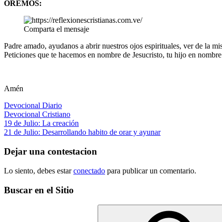
OREMOS:
Comparta el mensaje
Padre amado, ayudanos a abrir nuestros ojos espirituales, ver de la m
Peticiones que te hacemos en nombre de Jesucristo, tu hijo en nombre
Amén
Devocional Diario
Devocional Cristiano
Navegación
Entrada
19 de Julio: La creación
anterior:
Siguiente
21 de Julio: Desarrollando habito de orar y ayunar
de
entrada:
entradas
Dejar una contestacion
Lo siento, debes estar
conectado
para publicar un comentario.
Buscar en el Sitio
Buscar: