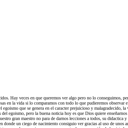
idos. Hay veces en que queremos ver algo pero no lo conseguimos, pe
as en la vida si lo comparamos con todo lo que pudieremos observar en 
 el egoismo que se genera en el caracter prejuicioso y malagradecido, la 
s del egoismo, pero la buena noticia hoy es que Dios quiere enseñarnos a 
stro gran maestro no para de darnos lecciones a todos, su didactica y s
n donde un ciego de nacimiento consiguio ver gracias al uso de unos art