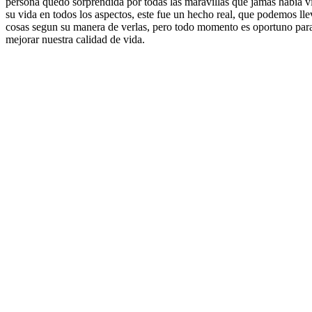
persona quedo sorprendida por todas las maravillas que jamas habia v
su vida en todos los aspectos, este fue un hecho real, que podemos ll
cosas segun su manera de verlas, pero todo momento es oportuno para 
mejorar nuestra calidad de vida.