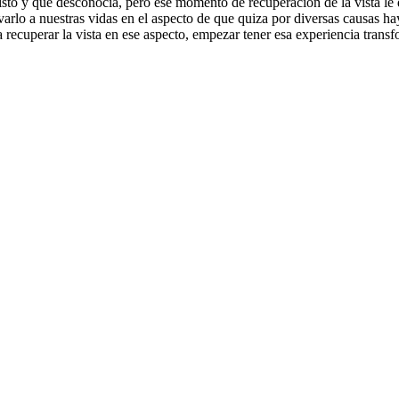
isto y que desconocia, pero ese momento de recuperación de la vista le
evarlo a nuestras vidas en el aspecto de que quiza por diversas causas 
recuperar la vista en ese aspecto, empezar tener esa experiencia trans