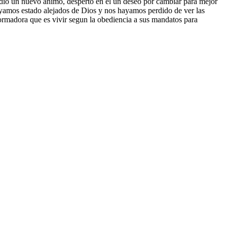
 dio un nuevo animo, desperto en el un deseo por cambiar para mejor
hayamos estado alejados de Dios y nos hayamos perdido de ver las
formadora que es vivir segun la obediencia a sus mandatos para