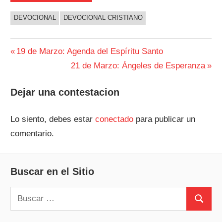
DEVOCIONAL
DEVOCIONAL CRISTIANO
Navegación
Entrada
19 de Marzo: Agenda del Espíritu Santo
anterior:
Siguiente
21 de Marzo: Ángeles de Esperanza
de
entrada:
entradas
Dejar una contestacion
Lo siento, debes estar
conectado
para publicar un
comentario.
Buscar en el Sitio
Buscar:
Buscar