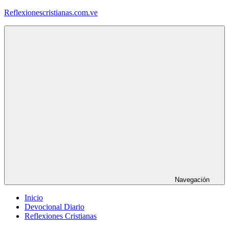
Saltar
Reflexionescristianas.com.ve
al
contenido
Reflexiones
Cristianas
y
Devocionales
Diarios
Navegación
Inicio
Devocional Diario
Reflexiones Cristianas