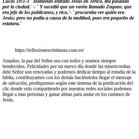
Lucas 19:1-3 ¨
Habiendo entrado Jesús en Jericó, iba pasando
por la ciudad.¨ – ¨
Y sucedió que un varón llamado Zaqueo, que
era jefe de los publicanos, y rico,¨- ¨ procuraba ver quién era
Jesús; pero no podía a causa de la multitud, pues era pequeño de
estatura.¨
https://reflexionescristianas.com.ve/
Amados, la paz del Señor sea con todos y seamos siempre
bendecidos. Felicidades por un nuevo día donde las misericordias
delo Señor son renovadas y podemos dedicar tiempo al estudia de la
biblia, contribuyamos con los demás haciéndoles llegar el mensaje
de salvación, prediquemos según este sistema de la predicación del
clic donde solo compartiendo por nuestras redes sociales podemos
llegar a mas personas y ganar almas para andar en los caminos de
Jesús.