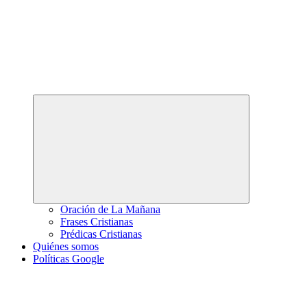
Abrir
el
menú
hijo
Oración de La Mañana
Frases Cristianas
Prédicas Cristianas
Quiénes somos
Políticas Google