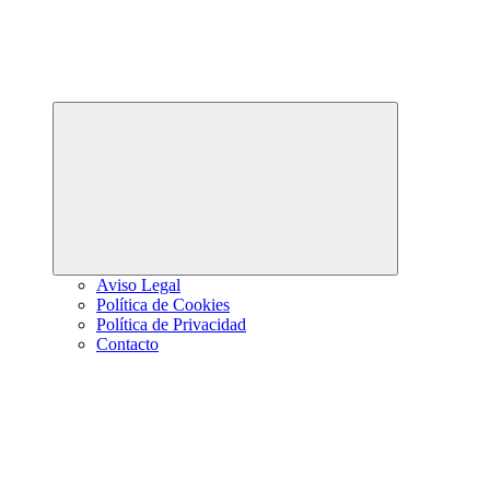
Abrir
el
menú
hijo
Aviso Legal
Política de Cookies
Política de Privacidad
Contacto