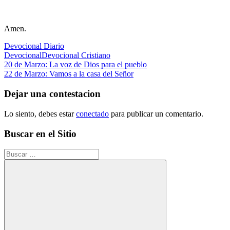
Amen.
Devocional Diario
Devocional
Devocional Cristiano
Navegación
Entrada
20 de Marzo: La voz de Dios para el pueblo
anterior:
Siguiente
22 de Marzo: Vamos a la casa del Señor
de
entrada:
entradas
Dejar una contestacion
Lo siento, debes estar
conectado
para publicar un comentario.
Buscar en el Sitio
Buscar: