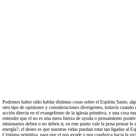
Podemos haber oído hablar distintas cosas sobre el Espíritu Santo, alg
otro tipo de opiniones y consideraciones divergentes, todavía cuando no
acción directa en el evangelismo de la iglesia primitiva, y una cosa m
entender que el no es una mera fuerza de ayuda o pensamiento positivo
misionarios deben o no deben ir, en este punto vale la pena pensar lo 
energía?, el deseo es que nuestras vidas puedan estar tan ligadas al E
Cristiana primitiva, para que el nos ayude y nos conduzca hacia la vict