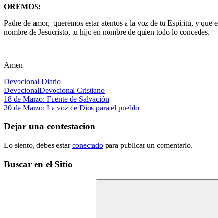
OREMOS:
Padre de amor, queremos estar atentos a la voz de tu Espíritu, y que e
nombre de Jesucristo, tu hijo en nombre de quien todo lo concedes.
Amen
Devocional Diario
Devocional
Devocional Cristiano
Navegación
Entrada
18 de Marzo: Fuente de Salvación
anterior:
Siguiente
20 de Marzo: La voz de Dios para el pueblo
de
entrada:
entradas
Dejar una contestacion
Lo siento, debes estar
conectado
para publicar un comentario.
Buscar en el Sitio
Buscar: