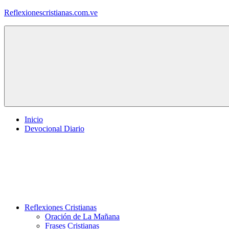
Saltar
Reflexionescristianas.com.ve
al
contenido
Reflexiones
Cristianas
y
Devocionales
Diarios
Inicio
Devocional Diario
Reflexiones Cristianas
Oración de La Mañana
Frases Cristianas