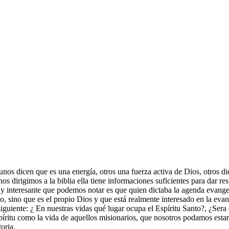
unos dicen que es una energía, otros una fuerza activa de Dios, otros di
s dirigimos a la biblia ella tiene informaciones suficientes para dar re
uy interesante que podemos notar es que quien dictaba la agenda evangel
, sino que es el propio Dios y que está realmente interesado en la evan
siguiente: ¿ En nuestras vidas qué lugar ocupa el Espíritu Santo?, ¿Sera 
spíritu como la vida de aquellos misionarios, que nosotros podamos estar 
oria.