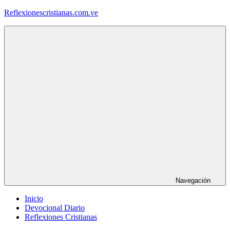
Saltar
Reflexionescristianas.com.ve
al
contenido
Reflexiones
Cristianas
y
Devocionales
Diarios
Navegación
Inicio
Devocional Diario
Reflexiones Cristianas