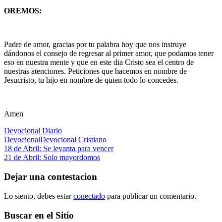
OREMOS:
Padre de amor, gracias por tu palabra hoy que nos instruye
dándonos el consejo de regresar al primer amor, que podamos tener
eso en nuestra mente y que en este dia Cristo sea el centro de
nuestras atenciones. Peticiones que hacemos en nombre de
Jesucristo, tu hijo en nombre de quien todo lo concedes.
Amen
Devocional Diario
Devocional
Devocional Cristiano
Navegación
Entrada
18 de Abril: Se levanta para vencer
anterior:
Siguiente
21 de Abril: Solo mayordomos
de
entrada:
entradas
Dejar una contestacion
Lo siento, debes estar
conectado
para publicar un comentario.
Buscar en el Sitio