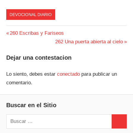
DEVOCIONAL DIARIO
Navegación
Entrada
260 Escribas y Fariseos
anterior:
Siguiente
262 Una puerta abierta al cielo
de
entrada:
entradas
Dejar una contestacion
Lo siento, debes estar
conectado
para publicar un
comentario.
Buscar en el Sitio
Buscar:
Buscar