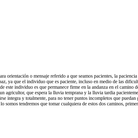
clara orientación o mensaje referido a que seamos pacientes, la pacienc
az, ya que el individuo que es paciente, incluso en medio de las dific
te de este individuo es que permanece firme en la andanza en el camino d
 un agricultor, que espera la lluvia temprana y la lluvia tardia paciente
se integra y totalmente, para no tener puntos incompletos que puedan ge
o somos tendremos que tomar cualquiera de estos dos caminos, primero a