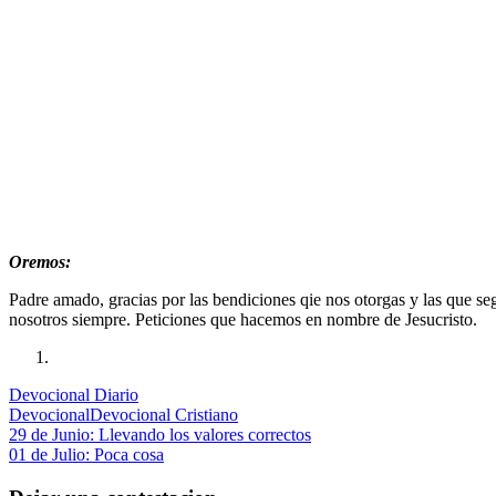
Oremos:
Padre amado, gracias por las bendiciones qie nos otorgas y las que se
nosotros siempre. Peticiones que hacemos en nombre de Jesucristo.
Devocional Diario
Devocional
Devocional Cristiano
Navegación
Entrada
29 de Junio: Llevando los valores correctos
anterior:
Siguiente
01 de Julio: Poca cosa
de
entrada: