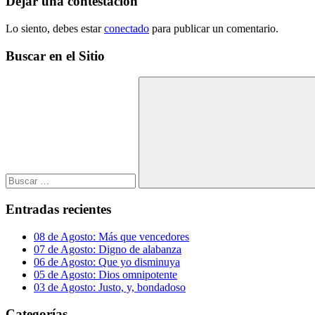
entradas
Dejar una contestacion
Lo siento, debes estar
conectado
para publicar un comentario.
Buscar en el Sitio
Buscar:
Buscar
Entradas recientes
08 de Agosto: Más que vencedores
07 de Agosto: Digno de alabanza
06 de Agosto: Que yo disminuya
05 de Agosto: Dios omnipotente
03 de Agosto: Justo, y, bondadoso
Categorías