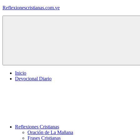
Saltar
Reflexionescristianas.com.ve
al
contenido
Reflexiones
Cristianas
y
Devocionales
Diarios
Inicio
Devocional Diario
Reflexiones Cristianas
Oración de La Mañana
Frases Cristianas