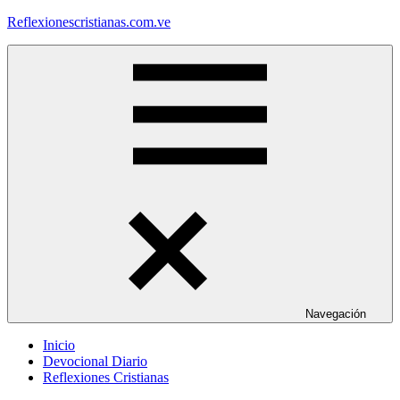
Saltar
Reflexionescristianas.com.ve
al
contenido
Reflexiones
Cristianas
y
Devocionales
Diarios
Navegación
Inicio
Devocional Diario
Reflexiones Cristianas