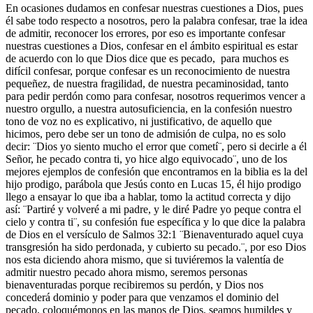
En ocasiones dudamos en confesar nuestras cuestiones a Dios, pues
él sabe todo respecto a nosotros, pero la palabra confesar, trae la idea
de admitir, reconocer los errores, por eso es importante confesar
nuestras cuestiones a Dios, confesar en el ámbito espiritual es estar
de acuerdo con lo que Dios dice que es pecado, para muchos es
difícil confesar, porque confesar es un reconocimiento de nuestra
pequeñez, de nuestra fragilidad, de nuestra pecaminosidad, tanto
para pedir perdón como para confesar, nosotros requerimos vencer a
nuestro orgullo, a nuestra autosuficiencia, en la confesión nuestro
tono de voz no es explicativo, ni justificativo, de aquello que
hicimos, pero debe ser un tono de admisión de culpa, no es solo
decir: ¨Dios yo siento mucho el error que cometí¨, pero si decirle a él
Señor, he pecado contra ti, yo hice algo equivocado¨, uno de los
mejores ejemplos de confesión que encontramos en la biblia es la del
hijo prodigo, parábola que Jesús conto en Lucas 15, él hijo prodigo
llego a ensayar lo que iba a hablar, tomo la actitud correcta y dijo
así: ¨Partiré y volveré a mi padre, y le diré Padre yo peque contra el
cielo y contra ti¨, su confesión fue específica y lo que dice la palabra
de Dios en el versículo de Salmos 32:1 ¨Bienaventurado aquel cuya
transgresión ha sido perdonada, y cubierto su pecado.¨, por eso Dios
nos esta diciendo ahora mismo, que si tuviéremos la valentía de
admitir nuestro pecado ahora mismo, seremos personas
bienaventuradas porque recibiremos su perdón, y Dios nos
concederá dominio y poder para que venzamos el dominio del
pecado, coloquémonos en las manos de Dios, seamos humildes y