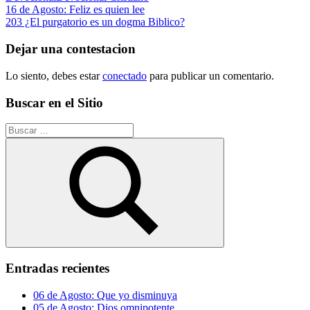
Navegación
Entrada
16 de Agosto: Feliz es quien lee
anterior:
Siguiente
203 ¿El purgatorio es un dogma Biblico?
de
entrada:
entradas
Dejar una contestacion
Lo siento, debes estar
conectado
para publicar un comentario.
Buscar en el Sitio
Buscar:
Buscar
Entradas recientes
06 de Agosto: Que yo disminuya
05 de Agosto: Dios omnipotente