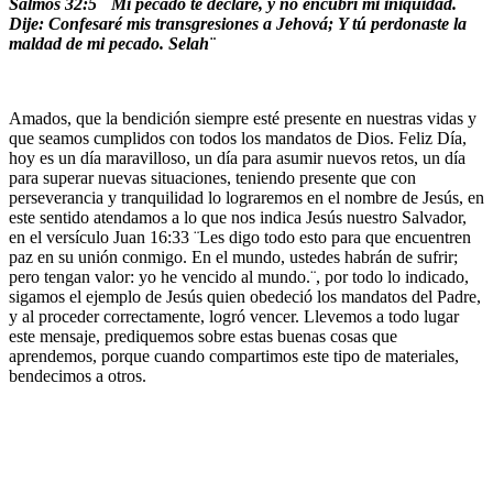
Salmos 32:5 ¨
Mi pecado te declaré, y no encubrí mi iniquidad.
Dije: Confesaré mis transgresiones a Jehová; Y tú perdonaste la
maldad de mi pecado. Selah¨
Amados, que la bendición siempre esté presente en nuestras vidas y
que seamos cumplidos con todos los mandatos de Dios. Feliz Día,
hoy es un día maravilloso, un día para asumir nuevos retos, un día
para superar nuevas situaciones, teniendo presente que con
perseverancia y tranquilidad lo lograremos en el nombre de Jesús, en
este sentido atendamos a lo que nos indica Jesús nuestro Salvador,
en el versículo Juan 16:33 ¨Les digo todo esto para que encuentren
paz en su unión conmigo. En el mundo, ustedes habrán de sufrir;
pero tengan valor: yo he vencido al mundo.¨, por todo lo indicado,
sigamos el ejemplo de Jesús quien obedeció los mandatos del Padre,
y al proceder correctamente, logró vencer. Llevemos a todo lugar
este mensaje, prediquemos sobre estas buenas cosas que
aprendemos, porque cuando compartimos este tipo de materiales,
bendecimos a otros.