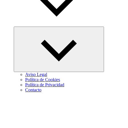
Abrir
el
menú
hijo
Aviso Legal
Política de Cookies
Política de Privacidad
Contacto