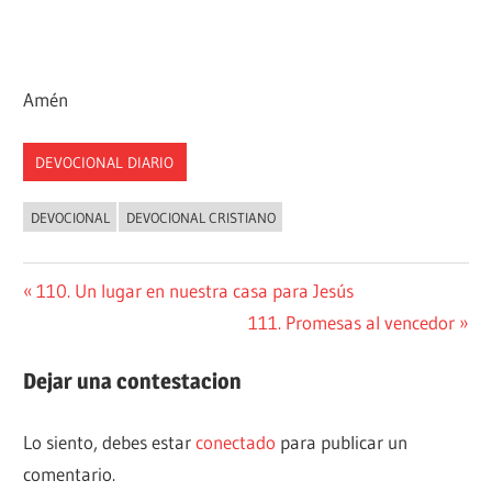
Amén
DEVOCIONAL DIARIO
DEVOCIONAL
DEVOCIONAL CRISTIANO
Navegación
Entrada
110. Un lugar en nuestra casa para Jesús
anterior:
Siguiente
111. Promesas al vencedor
de
entrada:
entradas
Dejar una contestacion
Lo siento, debes estar
conectado
para publicar un
comentario.