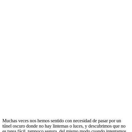
Muchas veces nos hemos sentido con necesidad de pasar por un
túnel oscuro donde no hay linternas o luces, y descubrimos que no
es tarea fácil, tampoco segura, del mismo modo cuando intentamos