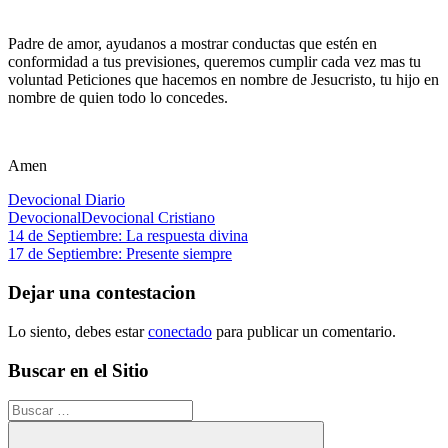
Padre de amor, ayudanos a mostrar conductas que estén en
conformidad a tus previsiones, queremos cumplir cada vez mas tu
voluntad Peticiones que hacemos en nombre de Jesucristo, tu hijo en
nombre de quien todo lo concedes.
Amen
Devocional Diario
Devocional
Devocional Cristiano
Navegación
Entrada
14 de Septiembre: La respuesta divina
anterior:
Siguiente
17 de Septiembre: Presente siempre
de
entrada:
entradas
Dejar una contestacion
Lo siento, debes estar
conectado
para publicar un comentario.
Buscar en el Sitio
Buscar: