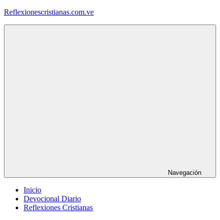
Saltar
Reflexionescristianas.com.ve
al
contenido
Reflexiones
Cristianas
y
Devocionales
Diarios
Navegación
Inicio
Devocional Diario
Reflexiones Cristianas