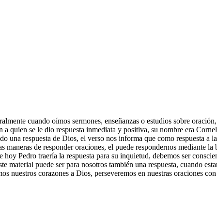
eralmente cuando oímos sermones, enseñanzas o estudios sobre oración, e
en a quien se le dio respuesta inmediata y positiva, su nombre era Corn
o una respuesta de Dios, el verso nos informa que como respuesta a la
 maneras de responder oraciones, el puede respondernos mediante la b
de hoy Pedro traería la respuesta para su inquietud, debemos ser consci
este material puede ser para nosotros también una respuesta, cuando est
mos nuestros corazones a Dios, perseveremos en nuestras oraciones con f