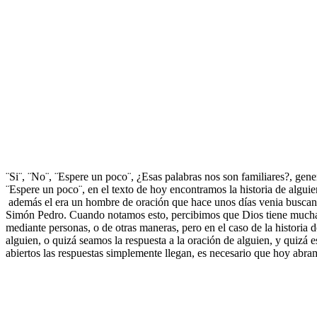
¨Si¨, ¨No¨, ¨Espere un poco¨, ¿Esas palabras nos son familiares?, gen
¨Espere un poco¨, en el texto de hoy encontramos la historia de algui
además el era un hombre de oración que hace unos días venia buscand
Simón Pedro. Cuando notamos esto, percibimos que Dios tiene muchas
mediante personas, o de otras maneras, pero en el caso de la historia 
alguien, o quizá seamos la respuesta a la oración de alguien, y quizá 
abiertos las respuestas simplemente llegan, es necesario que hoy abra