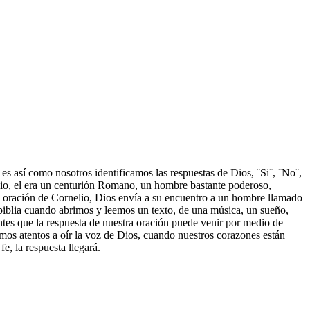
s así como nosotros identificamos las respuestas de Dios, ¨Si¨, ¨No¨,
elio, el era un centurión Romano, un hombre bastante poderoso,
 oración de Cornelio, Dios envía a su encuentro a un hombre llamado
iblia cuando abrimos y leemos un texto, de una música, un sueño,
entes que la respuesta de nuestra oración puede venir por medio de
amos atentos a oír la voz de Dios, cuando nuestros corazones están
e, la respuesta llegará.