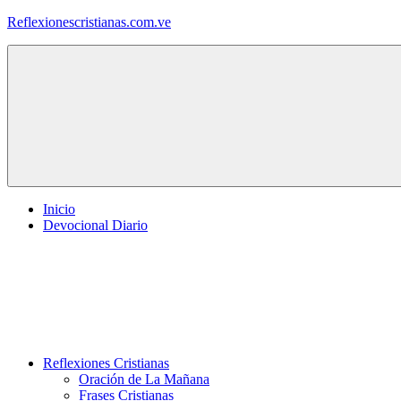
Saltar
Reflexionescristianas.com.ve
al
contenido
Reflexiones
Cristianas
y
Devocionales
Diarios
Inicio
Devocional Diario
Reflexiones Cristianas
Oración de La Mañana
Frases Cristianas