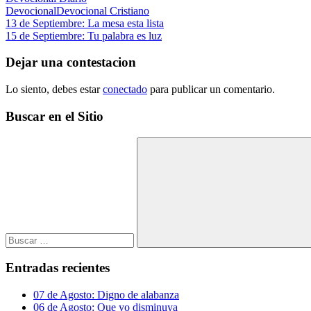
Devocional
Devocional Cristiano
Navegación
Entrada
13 de Septiembre: La mesa esta lista
anterior:
Siguiente
15 de Septiembre: Tu palabra es luz
de
entrada:
entradas
Dejar una contestacion
Lo siento, debes estar
conectado
para publicar un comentario.
Buscar en el Sitio
Buscar:
Buscar
Entradas recientes
07 de Agosto: Digno de alabanza
06 de Agosto: Que yo disminuya