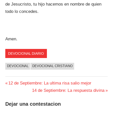
de Jesucristo, tu hijo hacemos en nombre de quien
todo lo concedes.
Amen.
DEVOCIONAL DIARIO
DEVOCIONAL
DEVOCIONAL CRISTIANO
Navegación
Entrada
12 de Septiembre: La ultima risa salio mejor
anterior:
Siguiente
14 de Septiembre: La respuesta divina
de
entrada:
entradas
Dejar una contestacion