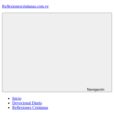
Saltar
Reflexionescristianas.com.ve
al
contenido
Reflexiones
Cristianas
y
Devocionales
Diarios
Navegación
Inicio
Devocional Diario
Reflexiones Cristianas