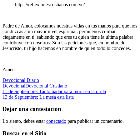
https://reflexionescristianas.com.ve/
Padre de Amor, colocamos nuestras vidas en tus manos para que nos
conduzcas a un mayor nivel espiritual, permítenos confiar
ciegamente en ti, sabiendo que eres tu quien tiene la ultima palabra,
contribuye con nosotros. Son las peticiones que, en nombre de
Jesucristo, tu hijo hacemos en nombre de quien todo lo concedes.
Amen.
Devocional Diario
Devocional
Devocional Cristiano
Navegación
Entrada
11 de Septiembre: Tanto nadar para morir en la orilla
anterior:
Siguiente
13 de Septiembre: La mesa esta lista
de
entrada:
entradas
Dejar una contestacion
Lo siento, debes estar
conectado
para publicar un comentario.
Buscar en el Sitio