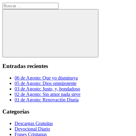
Buscar:
Buscar
Entradas recientes
06 de Agosto: Que yo disminuya
05 de Agosto: Dios omnipotente
03 de Agosto: Justo, y, bondadoso
02 de Agosto: Sin amor nada sirve
01 de Agosto: Renovación Diaria
Categorías
Descargas Gratuitas
Devocional Diario
Frases Cristianas