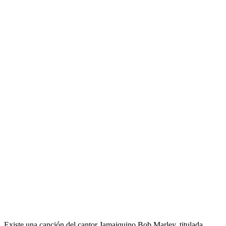
Existe una canción del cantor Jamaiquino Bob Marley, titulada