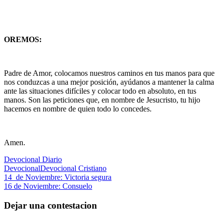
OREMOS:
Padre de Amor, colocamos nuestros caminos en tus manos para que
nos conduzcas a una mejor posición, ayúdanos a mantener la calma
ante las situaciones difíciles y colocar todo en absoluto, en tus
manos. Son las peticiones que, en nombre de Jesucristo, tu hijo
hacemos en nombre de quien todo lo concedes.
Amen.
Devocional Diario
Devocional
Devocional Cristiano
Navegación
Entrada
14 de Noviembre: Victoria segura
anterior:
Siguiente
16 de Noviembre: Consuelo
de
entrada:
entradas
Dejar una contestacion