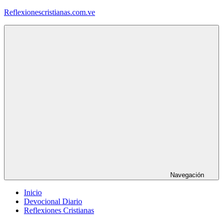
Saltar
Reflexionescristianas.com.ve
al
contenido
Reflexiones
Cristianas
y
Devocionales
Diarios
Navegación
Inicio
Devocional Diario
Reflexiones Cristianas