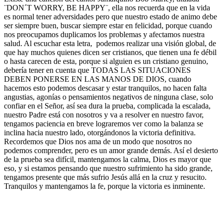
¨DON´T WORRY, BE HAPPY¨, ella nos recuerda que en la vida
es normal tener adversidades pero que nuestro estado de animo debe
ser siempre buen, buscar siempre estar en felicidad, porque cuando
nos preocupamos duplicamos los problemas y afectamos nuestra
salud. Al escuchar esta letra, podemos realizar una visión global, de
que hay muchos quienes dicen ser cristianos, que tienen una fe débil
o hasta carecen de esta, porque si alguien es un cristiano genuino,
debería tener en cuenta que TODAS LAS SITUACIONES
DEBEN PONERSE EN LAS MANOS DE DIOS, cuando
hacemos esto podemos descasar y estar tranquilos, no hacen falta
angustias, agonías o pensamientos negativos de ninguna clase, solo
confiar en el Señor, así sea dura la prueba, complicada la escalada,
nuestro Padre está con nosotros y va a resolver en nuestro favor,
tengamos paciencia en breve lograremos ver como la balanza se
inclina hacia nuestro lado, otorgándonos la victoria definitiva.
Recordemos que Dios nos ama de un modo que nosotros no
podemos comprender, pero es un amor grande demás. Así el desierto
de la prueba sea difícil, mantengamos la calma, Dios es mayor que
eso, y si estamos pensando que nuestro sufrimiento ha sido grande,
tengamos presente que más sufrio Jesús allá en la cruz y resucito.
Tranquilos y mantengamos la fe, porque la victoria es inminente.