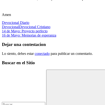
Amen
Devocional Diario
Devocional
Devocional Cristiano
Navegación
Entrada
14 de Mayo: Proyecto perfecto
anterior:
Siguiente
16 de Mayo: Memorias de esperanza
de
entrada:
entradas
Dejar una contestacion
Lo siento, debes estar
conectado
para publicar un comentario.
Buscar en el Sitio
Buscar: