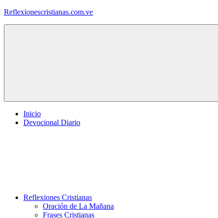
Saltar
Reflexionescristianas.com.ve
al
contenido
Reflexiones
Cristianas
y
Devocionales
Diarios
Inicio
Devocional Diario
Reflexiones Cristianas
Oración de La Mañana
Frases Cristianas