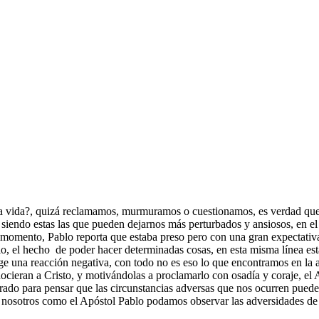
la vida?, quizá reclamamos, murmuramos o cuestionamos, es verdad que
l, siendo estas las que pueden dejarnos más perturbados y ansiosos, en 
 momento, Pablo reporta que estaba preso pero con una gran expectativa 
recio, el hecho de poder hacer determinadas cosas, en esta misma línea e
ge una reacción negativa, con todo no es eso lo que encontramos en la ac
ocieran a Cristo, y motivándolas a proclamarlo con osadía y coraje, el
arado para pensar que las circunstancias adversas que nos ocurren puede
 nosotros como el Apóstol Pablo podamos observar las adversidades de l