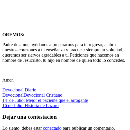
OREMOS:
Padre de amor, ayúdanos a prepararnos para tu regreso, a abrir
nuestros corazones a tu enseñanza y practicar siempre tu voluntad,
queremos ser siervos agradables a ti. Peticiones que hacemos en
nombre de Jesucristo, tu hijo en nombre de quien todo lo concedes.
Amen
Devocional Diario
Devocional
Devocional Cristiano
Navegación
Entrada
14 de Julio: Mejor el paciente que el arrogante
anterior:
Siguiente
16 de Julio: Historia de Lázaro
de
entrada:
entradas
Dejar una contestacion
Lo siento, debes estar
conectado
para publicar un comentario.