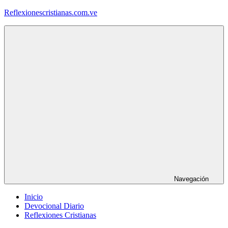
Saltar
Reflexionescristianas.com.ve
al
contenido
Reflexiones
Cristianas
y
Devocionales
Diarios
Navegación
Inicio
Devocional Diario
Reflexiones Cristianas