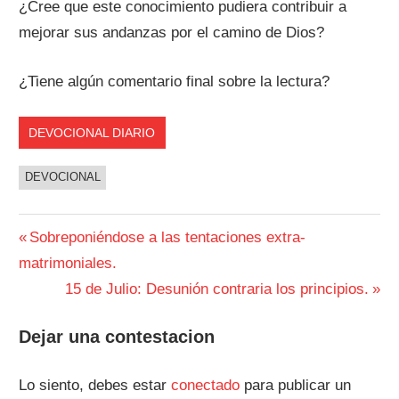
¿Cree que este conocimiento pudiera contribuir a
mejorar sus andanzas por el camino de Dios?
¿Tiene algún comentario final sobre la lectura?
DEVOCIONAL DIARIO
DEVOCIONAL
Navegación
Entrada
Sobreponiéndose a las tentaciones extra-
anterior:
matrimoniales.
de
Siguiente
15 de Julio: Desunión contraria los principios.
entradas
entrada:
Dejar una contestacion
Lo siento, debes estar
conectado
para publicar un