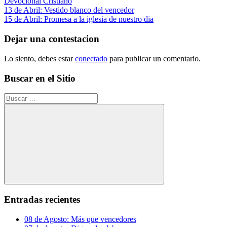
Devocional Cristiano
Navegación
Entrada
13 de Abril: Vestido blanco del vencedor
anterior:
Siguiente
15 de Abril: Promesa a la iglesia de nuestro dia
de
entrada:
entradas
Dejar una contestacion
Lo siento, debes estar
conectado
para publicar un comentario.
Buscar en el Sitio
Buscar:
Buscar
Entradas recientes
08 de Agosto: Más que vencedores