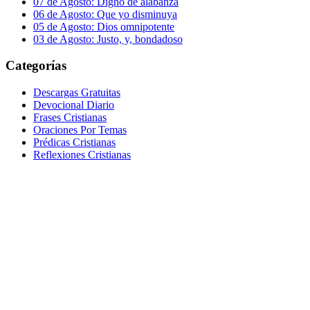
07 de Agosto: Digno de alabanza
06 de Agosto: Que yo disminuya
05 de Agosto: Dios omnipotente
03 de Agosto: Justo, y, bondadoso
Categorías
Descargas Gratuitas
Devocional Diario
Frases Cristianas
Oraciones Por Temas
Prédicas Cristianas
Reflexiones Cristianas