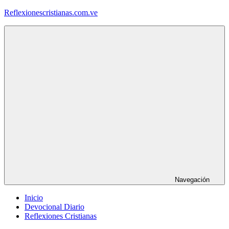
Saltar
Reflexionescristianas.com.ve
al
contenido
Reflexiones
Cristianas
y
Devocionales
Diarios
Navegación
Inicio
Devocional Diario
Reflexiones Cristianas