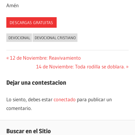
Amén
DESCARGAS GRATUITAS
DEVOCIONAL
DEVOCIONAL CRISTIANO
Navegación
Entrada
12 de Noviembre: Reavivamiento
anterior:
Siguiente
14 de Noviembre: Toda rodilla se doblara.
de
entrada:
entradas
Dejar una contestacion
Lo siento, debes estar
conectado
para publicar un
comentario.
Buscar en el Sitio