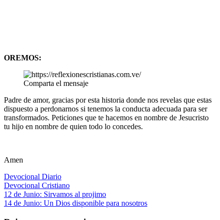
OREMOS:
Comparta el mensaje
Padre de amor, gracias por esta historia donde nos revelas que estas
dispuesto a perdonarnos si tenemos la conducta adecuada para ser
transformados. Peticiones que te hacemos en nombre de Jesucristo
tu hijo en nombre de quien todo lo concedes.
Amen
Devocional Diario
Devocional Cristiano
Navegación
Entrada
12 de Junio: Sirvamos al projimo
anterior:
Siguiente
14 de Junio: Un Dios disponible para nosotros
de
entrada: