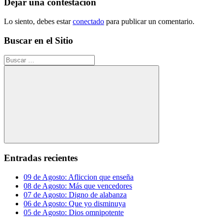
entradas
Dejar una contestacion
Lo siento, debes estar
conectado
para publicar un comentario.
Buscar en el Sitio
Buscar:
Buscar
Entradas recientes
09 de Agosto: Afliccion que enseña
08 de Agosto: Más que vencedores
07 de Agosto: Digno de alabanza
06 de Agosto: Que yo disminuya
05 de Agosto: Dios omnipotente