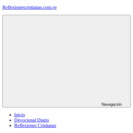
Saltar
Reflexionescristianas.com.ve
al
contenido
Reflexiones
Cristianas
y
Devocionales
Diarios
Navegación
Inicio
Devocional Diario
Reflexiones Cristianas