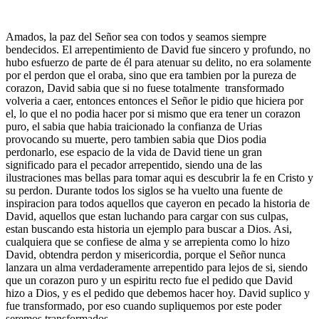
Amados, la paz del Señor sea con todos y seamos siempre
bendecidos. El arrepentimiento de David fue sincero y profundo, no
hubo esfuerzo de parte de él para atenuar su delito, no era solamente
por el perdon que el oraba, sino que era tambien por la pureza de
corazon, David sabia que si no fuese totalmente transformado
volveria a caer, entonces entonces el Señor le pidio que hiciera por
el, lo que el no podia hacer por si mismo que era tener un corazon
puro, el sabia que habia traicionado la confianza de Urias
provocando su muerte, pero tambien sabia que Dios podia
perdonarlo, ese espacio de la vida de David tiene un gran
significado para el pecador arrepentido, siendo una de las
ilustraciones mas bellas para tomar aqui es descubrir la fe en Cristo y
su perdon. Durante todos los siglos se ha vuelto una fuente de
inspiracion para todos aquellos que cayeron en pecado la historia de
David, aquellos que estan luchando para cargar con sus culpas,
estan buscando esta historia un ejemplo para buscar a Dios. Asi,
cualquiera que se confiese de alma y se arrepienta como lo hizo
David, obtendra perdon y misericordia, porque el Señor nunca
lanzara un alma verdaderamente arrepentido para lejos de si, siendo
que un corazon puro y un espiritu recto fue el pedido que David
hizo a Dios, y es el pedido que debemos hacer hoy. David suplico y
fue transformado, por eso cuando supliquemos por este poder
seremos transformados.