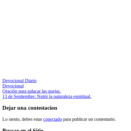
Devocional Diario
Devocional
Navegación
Entrada
Oración para aplacar las quejas.
anterior:
Siguiente
13 de Septiembre: Nutrir la naturaleza espiritual.
de
entrada:
entradas
Dejar una contestacion
Lo siento, debes estar
conectado
para publicar un comentario.
Buscar en el Sitio