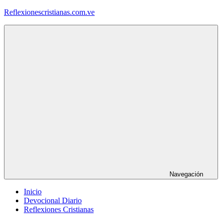
Saltar
Reflexionescristianas.com.ve
al
contenido
Reflexiones
Cristianas
y
Devocionales
Diarios
Navegación
Inicio
Devocional Diario
Reflexiones Cristianas