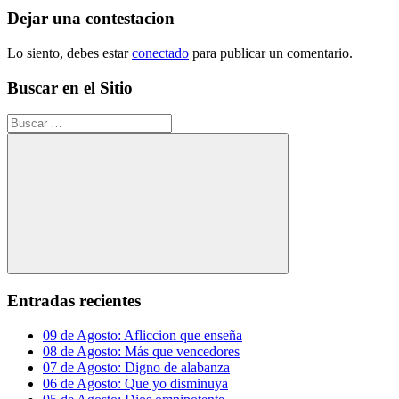
entradas
Dejar una contestacion
Lo siento, debes estar
conectado
para publicar un comentario.
Buscar en el Sitio
Buscar:
Buscar
Entradas recientes
09 de Agosto: Afliccion que enseña
08 de Agosto: Más que vencedores
07 de Agosto: Digno de alabanza
06 de Agosto: Que yo disminuya