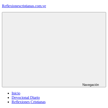
Saltar
Reflexionescristianas.com.ve
al
contenido
Reflexiones
Cristianas
y
Devocionales
Diarios
Navegación
Inicio
Devocional Diario
Reflexiones Cristianas