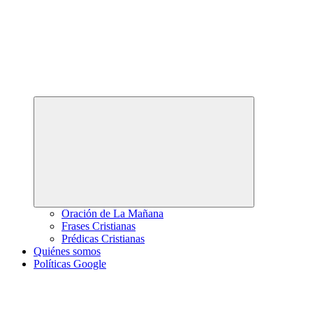
Abrir
el
menú
hijo
Oración de La Mañana
Frases Cristianas
Prédicas Cristianas
Quiénes somos
Políticas Google