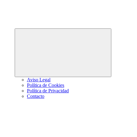
Abrir
el
menú
hijo
Aviso Legal
Política de Cookies
Política de Privacidad
Contacto