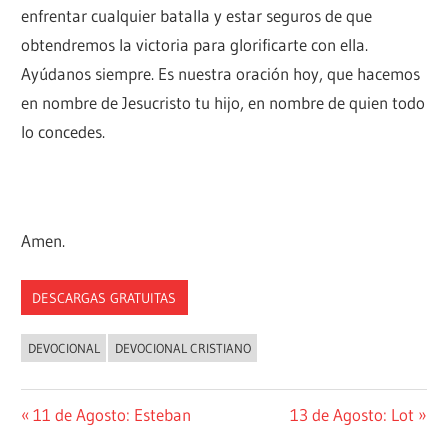
enfrentar cualquier batalla y estar seguros de que
obtendremos la victoria para glorificarte con ella.
Ayúdanos siempre. Es nuestra oración hoy, que hacemos
en nombre de Jesucristo tu hijo, en nombre de quien todo
lo concedes.
Amen.
DESCARGAS GRATUITAS
DEVOCIONAL
DEVOCIONAL CRISTIANO
Navegación
Entrada
Siguiente
11 de Agosto: Esteban
13 de Agosto: Lot
anterior:
entrada: