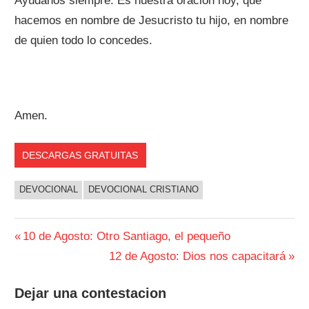
Ayúdanos siempre. Es nuestra oración hoy, que
hacemos en nombre de Jesucristo tu hijo, en nombre
de quien todo lo concedes.
Amen.
DESCARGAS GRATUITAS
DEVOCIONAL
DEVOCIONAL CRISTIANO
Navegación
Entrada
10 de Agosto: Otro Santiago, el pequeño
anterior:
Siguiente
12 de Agosto: Dios nos capacitará
de
entrada:
entradas
Dejar una contestacion