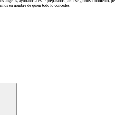
los angeles, ayudanos a estar preparados para ese glorioso momento, pe
acemos en nombre de quien todo lo concedes.