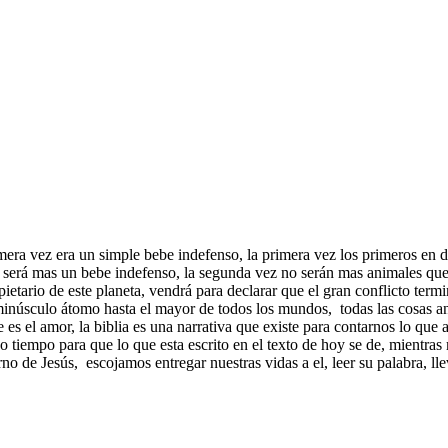
imera vez era un simple bebe indefenso, la primera vez los primeros en 
será mas un bebe indefenso, la segunda vez no serán mas animales que 
tario de este planeta, vendrá para declarar que el gran conflicto termi
 minúsculo átomo hasta el mayor de todos los mundos, todas las cosas a
e es el amor, la biblia es una narrativa que existe para contarnos lo qu
co tiempo para que lo que esta escrito en el texto de hoy se de, mientras
rno de Jesús, escojamos entregar nuestras vidas a el, leer su palabra, l