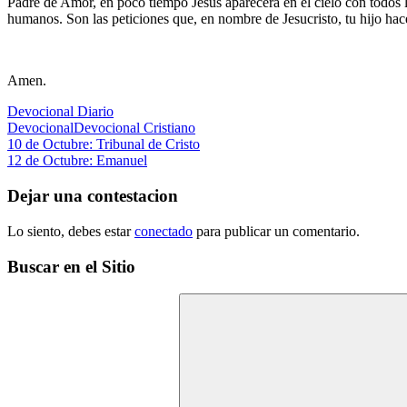
Padre de Amor, en poco tiempo Jesus aparecerá en el cielo con todos 
humanos. Son las peticiones que, en nombre de Jesucristo, tu hijo h
Amen.
Devocional Diario
Devocional
Devocional Cristiano
Navegación
Entrada
10 de Octubre: Tribunal de Cristo
anterior:
Siguiente
12 de Octubre: Emanuel
de
entrada:
entradas
Dejar una contestacion
Lo siento, debes estar
conectado
para publicar un comentario.
Buscar en el Sitio
Buscar: