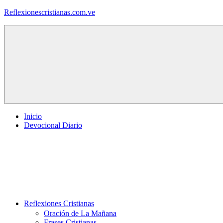
Saltar
Reflexionescristianas.com.ve
al
contenido
Reflexiones
Cristianas
y
Devocionales
Diarios
Inicio
Devocional Diario
Reflexiones Cristianas
Oración de La Mañana
Frases Cristianas