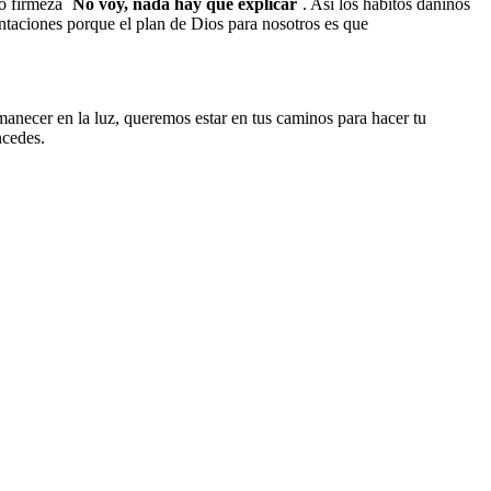
lo firmeza
¨No voy, nada hay que explicar¨
. Así los habitos dañinos
entaciones porque el plan de Dios para nosotros es que
anecer en la luz, queremos estar en tus caminos para hacer tu
ncedes.