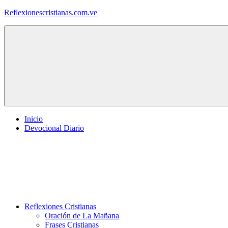
Saltar
Reflexionescristianas.com.ve
al
contenido
Reflexiones
Cristianas
y
Devocionales
Diarios
Inicio
Devocional Diario
Reflexiones Cristianas
Oración de La Mañana
Frases Cristianas