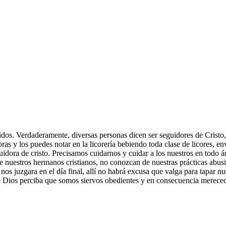
s. Verdaderamente, diversas personas dicen ser seguidores de Cristo, 
ras y los puedes notar en la licorería bebiendo toda clase de licores, en
idora de cristo. Precisamos cuidarnos y cuidar a los nuestros en todo 
 nuestros hermanos cristianos, no conozcan de nuestras prácticas abusi
os juzgara en el día final, allí no habrá excusa que valga para tapar n
ue Dios perciba que somos siervos obedientes y en consecuencia merec