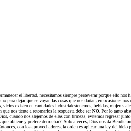
manecer el libertad, necesitamos siempre perseverar porque ello nos hara
mano para dejar que se vayan las cosas que nos dañan, en ocasiones nos
vicios existen en cantidades industrialestenemos, bebidas, mujeres aleg
ón que nos tiente a retomarlos la respuesta debe ser
NO
. Por lo tanto a
ios, cuando nos alejemos de ellas con firmeza, evitemos regresar junto a
s que obtiene y prefere derrochar?. Solo a veces, Dios nos da Bendicion
tonces, con los aprovechadores, la orden es aplicar una ley del hielo pe