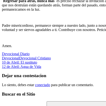
¨Regresar para atrás, nunca mas¨
es preciso rechazar la invitación
que nos destruían están quedando atrás, forman parte del pasado, enton
permanezcamos en la luz.
Padre misericordioso, permanece siempre a nuestro lado, junto a noso
voluntad y ser siervos agradables a ti. Contribuye con nosotros. Peti
Amen.
Devocional Diario
Devocional
Devocional Cristiano
Navegación
Entrada
10 de Abril: El sustituto
anterior:
Siguiente
12 de Abril: Agua de Vida
de
entrada:
entradas
Dejar una contestacion
Lo siento, debes estar
conectado
para publicar un comentario.
Buscar en el Sitio
Buscar: