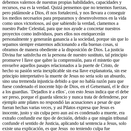
debemos valernos de nuestras propias habilidades, capacidades y
recursos, esa es la verdad. Quizá pensemos que no tenemos fuerzas,
pero pidámosle a Dios, él nos fortalecerá, y nos llevara a conseguir
los medios necesarios para prepararnos y desenvolvernos en la vida
como unos victoriosos, así que sabiendo la verdad, clamemos a
nuestro Padre Celestial, para que nos ayude a concretar nuestros
proyectos como individuos, pues ellos nos enriquecerán
personalmente y generarán ganancia a la sociedad, porque sin que lo
sepamos siempre estaremos adicionando a ella buenas cosas, si
obramos de manera obediente a la disposición de Dios. La justicia
Divina fue satisfecha en la persona de nuestro sustituto, tal principio
promueve l llave que qabre la comprensión, para el mistetio que
envuelve aquellos pasajes relacionados a la puerte de Cristo, de
hecho su pasión seria inexplicable sin esa llave explanatoria, sin ese
principio interpretativo la muerte de Jesus no seria solo un absurdo,
sino una tremenda injusticia debido a que no había razón para que
fuese condenado el inocente hijo de Dios, en el Getsemaní, el le dice
a los guardias. ¨Dejadlos ir a ellos¨, con esto Jesus indica que el debe
ser preso, porque el guarda silencio y nunca trata de defenderse, por
ejemplo ante pilates no respondió las acusaciones a pesar de que
fueran hechas varias veces, y asi Pilatos expresa que Jesus es
inocente, justo y sin culpa pero aun asi es condenado a muerte, era
extraño confundir ese tipo de decisión, debido a que ningún tribunal
confunde el sentido de Justicia, aplicando tal sentencia a Jesus, solo
existe una explicación, es que Jesus no teniendo culpa fue