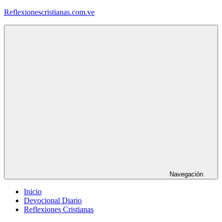
Saltar
Reflexionescristianas.com.ve
al
contenido
Reflexiones
Cristianas
y
Devocionales
Diarios
Navegación
Inicio
Devocional Diario
Reflexiones Cristianas