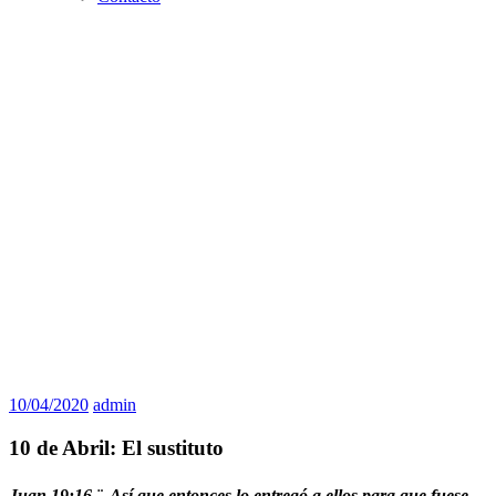
10/04/2020
admin
10 de Abril: El sustituto
Juan 19:16 ¨
Así que entonces lo entregó a ellos para que fuese