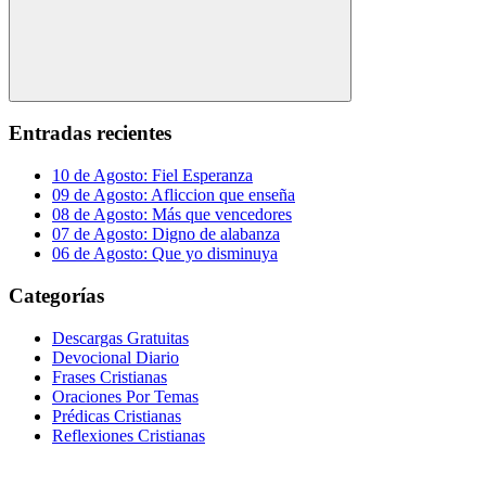
Buscar
Entradas recientes
10 de Agosto: Fiel Esperanza
09 de Agosto: Afliccion que enseña
08 de Agosto: Más que vencedores
07 de Agosto: Digno de alabanza
06 de Agosto: Que yo disminuya
Categorías
Descargas Gratuitas
Devocional Diario
Frases Cristianas
Oraciones Por Temas
Prédicas Cristianas
Reflexiones Cristianas