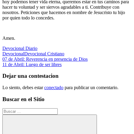
hoy podemos tener vida eterna, queremos estar en tus caminos para
hacer tu voluntad y ser siervos agradables a ti. Contribuye con
nosotros. Peticiones que hacemos en nombre de Jesucristo tu hijo
por quien todo lo concedes.
Amen.
Devocional Diario
Devocional
Devocional Cristiano
Navegación
Entrada
07 de Abril: Reverencia en presencia de Dios
anterior:
Siguiente
11 de Abril: Luego de ser libres
de
entrada:
entradas
Dejar una contestacion
Lo siento, debes estar
conectado
para publicar un comentario.
Buscar en el Sitio
Buscar: